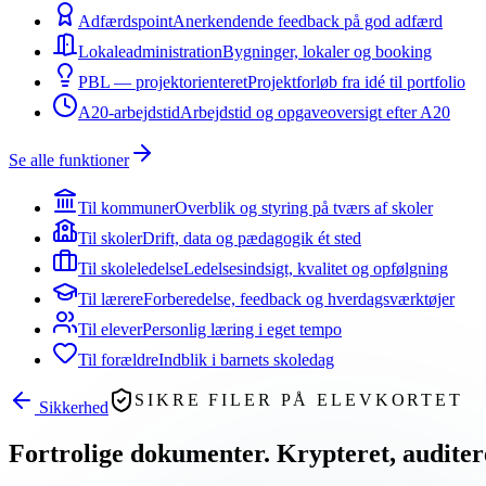
Adfærdspoint
Anerkendende feedback på god adfærd
Lokaleadministration
Bygninger, lokaler og booking
PBL — projektorienteret
Projektforløb fra idé til portfolio
A20-arbejdstid
Arbejdstid og opgaveoversigt efter A20
Se alle funktioner
Til kommuner
Overblik og styring på tværs af skoler
Til skoler
Drift, data og pædagogik ét sted
Til skoleledelse
Ledelsesindsigt, kvalitet og opfølgning
Til lærere
Forberedelse, feedback og hverdagsværktøjer
Til elever
Personlig læring i eget tempo
Til forældre
Indblik i barnets skoledag
SIKRE FILER PÅ ELEVKORTET
Sikkerhed
Fortrolige dokumenter.
Krypteret, auditere