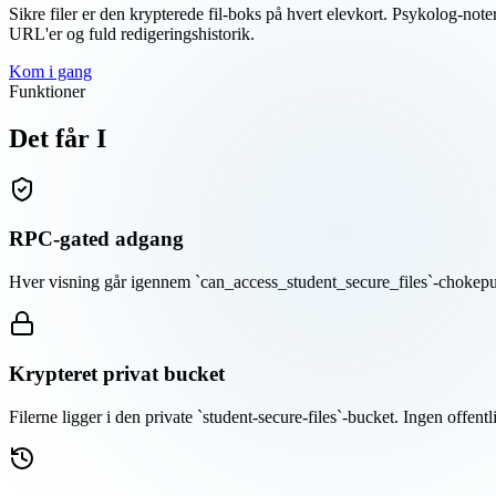
Sikre filer er den krypterede fil-boks på hvert elevkort. Psykolog-no
URL'er og fuld redigeringshistorik.
Kom i gang
Funktioner
Det får I
RPC-gated adgang
Hver visning går igennem `can_access_student_secure_files`-chokepunk
Krypteret privat bucket
Filerne ligger i den private `student-secure-files`-bucket. Ingen offen