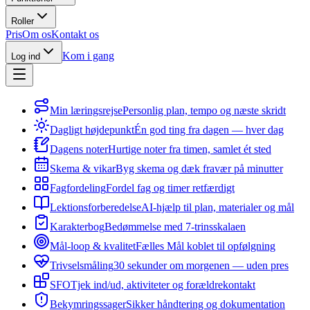
Roller
Pris
Om os
Kontakt os
Kom i gang
Log ind
Min læringsrejse
Personlig plan, tempo og næste skridt
Dagligt højdepunkt
Én god ting fra dagen — hver dag
Dagens noter
Hurtige noter fra timen, samlet ét sted
Skema & vikar
Byg skema og dæk fravær på minutter
Fagfordeling
Fordel fag og timer retfærdigt
Lektionsforberedelse
AI-hjælp til plan, materialer og mål
Karakterbog
Bedømmelse med 7-trinsskalaen
Mål-loop & kvalitet
Fælles Mål koblet til opfølgning
Trivselsmåling
30 sekunder om morgenen — uden pres
SFO
Tjek ind/ud, aktiviteter og forældrekontakt
Bekymringssager
Sikker håndtering og dokumentation