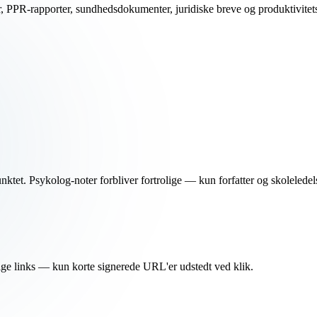
ter, PPR-rapporter, sundhedsdokumenter, juridiske breve og produktivite
tet. Psykolog-noter forbliver fortrolige — kun forfatter og skoleledel
tlige links — kun korte signerede URL'er udstedt ved klik.