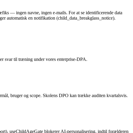
fiks — ingen navne, ingen e-mails. For at se identificerende data
ger automatisk en notifikation (child_data_breakglass_notice).
r svar til træning under vores enterprise-DPA.
rmål, bruger og scope. Skolens DPO kan trække auditen kvartalsvis.
port). useChildAgeGate blokerer AI-personalisering, indtil forælderen