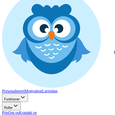
Personaliseret
Motivation
Læreplan
Funktioner
Roller
Pris
Om os
Kontakt os