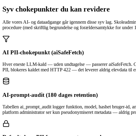
Syv chokepunkter du kan revidere
Alle vores AI- og dataadgange går igennem disse syv lag. Skoleadmin 
procedure (med skriftlig begrundelse og forældersamtykke for under 13 
AI PII-chokepunkt (aiSafeFetch)
Hver eneste LLM-kald — uden undtagelse — passerer aiSafeFetch. CPR,
PII, blokeres kaldet med HTTP 422 — det leverer aldrig elevdata til en
AI-prompt-audit (180 dages retention)
Tabellen ai_prompt_audit logger funktion, model, hashet bruger-id, ant
platform administrator ser kun pseudonymiseret metadata — aldrig p