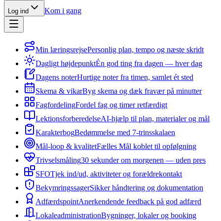
Kom i gang
Log ind
Min læringsrejse
Personlig plan, tempo og næste skridt
Dagligt højdepunkt
Én god ting fra dagen — hver dag
Dagens noter
Hurtige noter fra timen, samlet ét sted
Skema & vikar
Byg skema og dæk fravær på minutter
Fagfordeling
Fordel fag og timer retfærdigt
Lektionsforberedelse
AI-hjælp til plan, materialer og mål
Karakterbog
Bedømmelse med 7-trinsskalaen
Mål-loop & kvalitet
Fælles Mål koblet til opfølgning
Trivselsmåling
30 sekunder om morgenen — uden pres
SFO
Tjek ind/ud, aktiviteter og forældrekontakt
Bekymringssager
Sikker håndtering og dokumentation
Adfærdspoint
Anerkendende feedback på god adfærd
Lokaleadministration
Bygninger, lokaler og booking