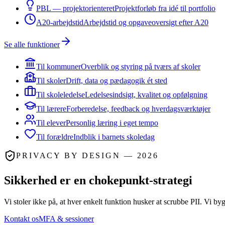
PBL — projektorienteret
Projektforløb fra idé til portfolio
A20-arbejdstid
Arbejdstid og opgaveoversigt efter A20
Se alle funktioner
Til kommuner
Overblik og styring på tværs af skoler
Til skoler
Drift, data og pædagogik ét sted
Til skoleledelse
Ledelsesindsigt, kvalitet og opfølgning
Til lærere
Forberedelse, feedback og hverdagsværktøjer
Til elever
Personlig læring i eget tempo
Til forældre
Indblik i barnets skoledag
PRIVACY BY DESIGN — 2026
Sikkerhed er en chokepunkt-strategi
Vi stoler ikke på, at hver enkelt funktion husker at scrubbe PII. Vi b
Kontakt os
MFA & sessioner