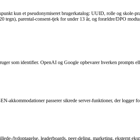
gspunkt kun et pseudonymiseret brugerkatalog: UUID, rolle og skole-præ
 20 tegn), parental-consent-tjek for under 13 år, og forældre/DPO modta
bruger som identifier. OpenAI og Google opbevarer hverken prompts elle
EN-akkommodationer passerer sikrede server-funktioner, der logger fo
llede-/lydoptagelse, leaderboards, peer-deling, marketing, eksternt eks