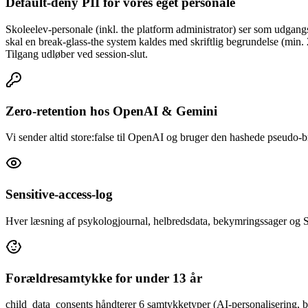
Default-deny PII for vores eget personale
Skoleelev-personale (inkl. the platform administrator) ser som udgan
skal en break-glass-the system kaldes med skriftlig begrundelse (min.
Tilgang udløber ved session-slut.
Zero-retention hos OpenAI & Gemini
Vi sender altid store:false til OpenAI og bruger den hashede pseudo-
Sensitive-access-log
Hver læsning af psykologjournal, helbredsdata, bekymringssager og S
Forældresamtykke for under 13 år
child_data_consents håndterer 6 samtykketyper (AI-personalisering, bi