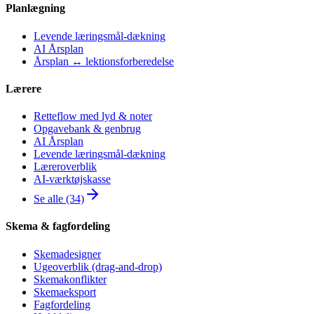
Planlægning
Levende læringsmål-dækning
AI Årsplan
Årsplan ↔ lektionsforberedelse
Lærere
Retteflow med lyd & noter
Opgavebank & genbrug
AI Årsplan
Levende læringsmål-dækning
Læreroverblik
AI-værktøjskasse
Se alle (34)
Skema & fagfordeling
Skemadesigner
Ugeoverblik (drag-and-drop)
Skemakonflikter
Skemaeksport
Fagfordeling