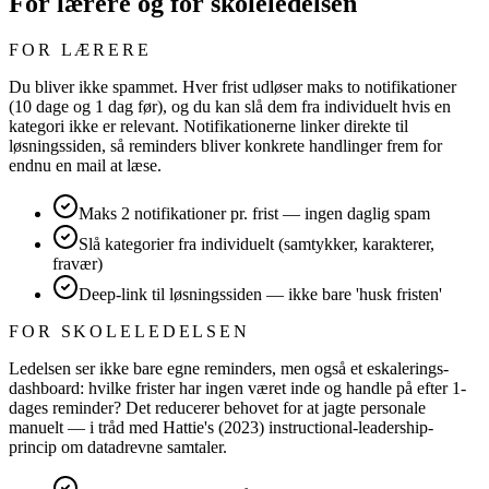
For lærere og for skoleledelsen
FOR LÆRERE
Du bliver ikke spammet. Hver frist udløser maks to notifikationer
(10 dage og 1 dag før), og du kan slå dem fra individuelt hvis en
kategori ikke er relevant. Notifikationerne linker direkte til
løsningssiden, så reminders bliver konkrete handlinger frem for
endnu en mail at læse.
Maks 2 notifikationer pr. frist — ingen daglig spam
Slå kategorier fra individuelt (samtykker, karakterer,
fravær)
Deep-link til løsningssiden — ikke bare 'husk fristen'
FOR SKOLELEDELSEN
Ledelsen ser ikke bare egne reminders, men også et eskalerings-
dashboard: hvilke frister har ingen været inde og handle på efter 1-
dages reminder? Det reducerer behovet for at jagte personale
manuelt — i tråd med Hattie's (2023) instructional-leadership-
princip om datadrevne samtaler.