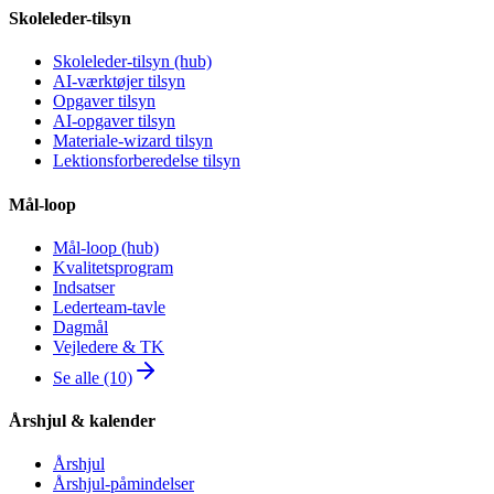
Skoleleder-tilsyn
Skoleleder-tilsyn (hub)
AI-værktøjer tilsyn
Opgaver tilsyn
AI-opgaver tilsyn
Materiale-wizard tilsyn
Lektionsforberedelse tilsyn
Mål-loop
Mål-loop (hub)
Kvalitetsprogram
Indsatser
Lederteam-tavle
Dagmål
Vejledere & TK
Se alle (10)
Årshjul & kalender
Årshjul
Årshjul-påmindelser