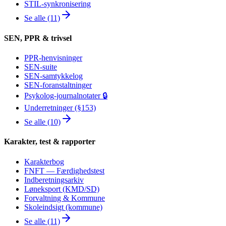
STIL-synkronisering
Se alle (11)
SEN, PPR & trivsel
PPR-henvisninger
SEN-suite
SEN-samtykkelog
SEN-foranstaltninger
Psykolog-journalnotater 🔒
Underretninger (§153)
Se alle (10)
Karakter, test & rapporter
Karakterbog
FNFT — Færdighedstest
Indberetningsarkiv
Løneksport (KMD/SD)
Forvaltning & Kommune
Skoleindsigt (kommune)
Se alle (11)