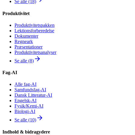
Se alle (18)
Produktivitet
Produktivitetspakken
Lektionsforberedelse
Dokumenter
Regneark
Præsentationer
Produktivitetsanalyser
Se alle (8)
Fag-AI
Alle fag-AI
Samfundsfag-AI
Dansk Litteratur-AI
Engelsk-AI
Fysik/Kemi-AI
Biologi-AI
Se alle (10)
Indhold & bidragydere