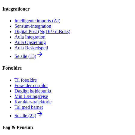
Integrationer
Intelligente imports (AI)
Sensum-integration
Digital Post (NgDP / e-Boks)
Aula Integration
Aula Opsætning
Aula Beskedspejl
Se alle (13)
Forældre
Til forældre
Forælder-co-pilot
Dagligt højdepunkt
Min Læringsrejse
Karakter-trajektorie
Tal med barnet
Se alle (22)
Fag & Pensum