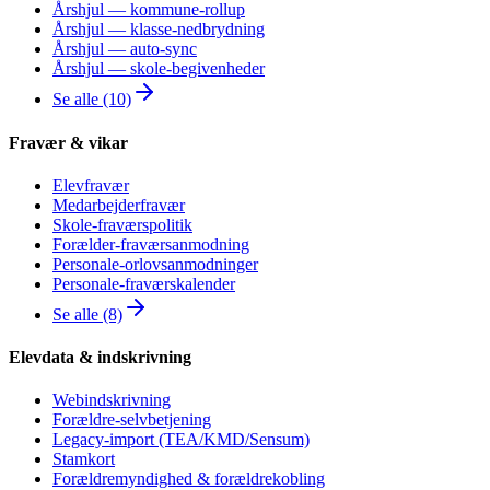
Årshjul — kommune-rollup
Årshjul — klasse-nedbrydning
Årshjul — auto-sync
Årshjul — skole-begivenheder
Se alle (10)
Fravær & vikar
Elevfravær
Medarbejderfravær
Skole-fraværspolitik
Forælder-fraværsanmodning
Personale-orlovsanmodninger
Personale-fraværskalender
Se alle (8)
Elevdata & indskrivning
Webindskrivning
Forældre-selvbetjening
Legacy-import (TEA/KMD/Sensum)
Stamkort
Forældremyndighed & forældrekobling