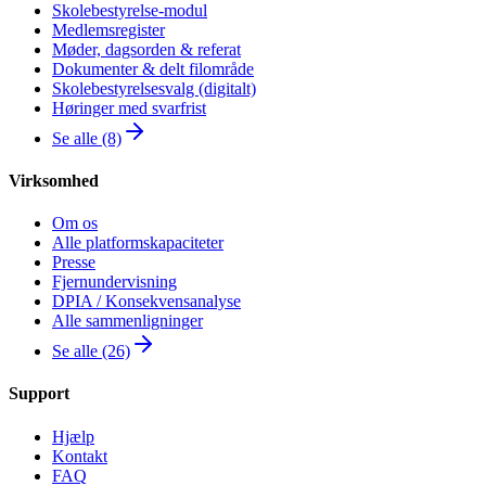
Skolebestyrelse-modul
Medlemsregister
Møder, dagsorden & referat
Dokumenter & delt filområde
Skolebestyrelsesvalg (digitalt)
Høringer med svarfrist
Se alle (8)
Virksomhed
Om os
Alle platformskapaciteter
Presse
Fjernundervisning
DPIA / Konsekvensanalyse
Alle sammenligninger
Se alle (26)
Support
Hjælp
Kontakt
FAQ