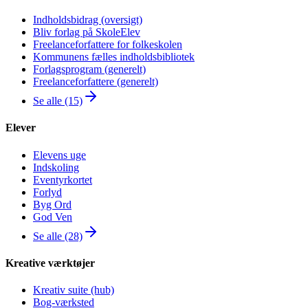
Indholdsbidrag (oversigt)
Bliv forlag på SkoleElev
Freelanceforfattere for folkeskolen
Kommunens fælles indholdsbibliotek
Forlagsprogram (generelt)
Freelanceforfattere (generelt)
Se alle (15)
Elever
Elevens uge
Indskoling
Eventyrkortet
Forlyd
Byg Ord
God Ven
Se alle (28)
Kreative værktøjer
Kreativ suite (hub)
Bog-værksted