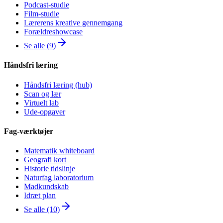
Podcast-studie
Film-studie
Lærerens kreative gennemgang
Forældreshowcase
Se alle (9)
Håndsfri læring
Håndsfri læring (hub)
Scan og lær
Virtuelt lab
Ude-opgaver
Fag-værktøjer
Matematik whiteboard
Geografi kort
Historie tidslinje
Naturfag laboratorium
Madkundskab
Idræt plan
Se alle (10)