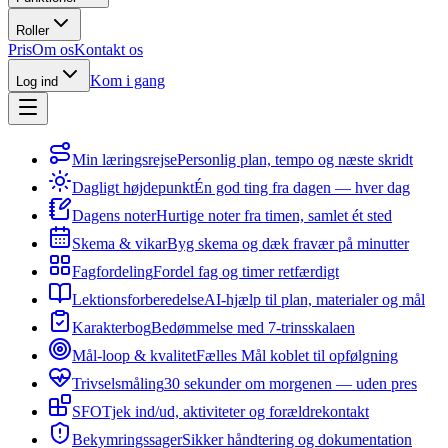
Roller
Pris
Om os
Kontakt os
Kom i gang
Log ind
Min læringsrejse
Personlig plan, tempo og næste skridt
Dagligt højdepunkt
Én god ting fra dagen — hver dag
Dagens noter
Hurtige noter fra timen, samlet ét sted
Skema & vikar
Byg skema og dæk fravær på minutter
Fagfordeling
Fordel fag og timer retfærdigt
Lektionsforberedelse
AI-hjælp til plan, materialer og mål
Karakterbog
Bedømmelse med 7-trinsskalaen
Mål-loop & kvalitet
Fælles Mål koblet til opfølgning
Trivselsmåling
30 sekunder om morgenen — uden pres
SFO
Tjek ind/ud, aktiviteter og forældrekontakt
Bekymringssager
Sikker håndtering og dokumentation