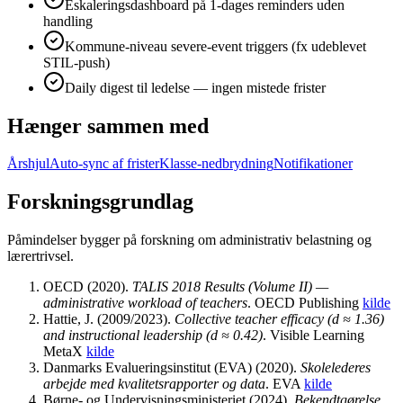
Eskaleringsdashboard på 1-dages reminders uden
handling
Kommune-niveau severe-event triggers (fx udeblevet
STIL-push)
Daily digest til ledelse — ingen mistede frister
Hænger sammen med
Årshjul
Auto-sync af frister
Klasse-nedbrydning
Notifikationer
Forskningsgrundlag
Påmindelser bygger på forskning om administrativ belastning og
lærertrivsel.
OECD
(
2020
).
TALIS 2018 Results (Volume II) —
administrative workload of teachers
.
OECD Publishing
kilde
Hattie, J.
(
2009/2023
).
Collective teacher efficacy (d ≈ 1.36)
and instructional leadership (d ≈ 0.42)
.
Visible Learning
MetaX
kilde
Danmarks Evalueringsinstitut (EVA)
(
2020
).
Skolelederes
arbejde med kvalitetsrapporter og data
.
EVA
kilde
Børne- og Undervisningsministeriet
(
2024
).
Bekendtgørelse