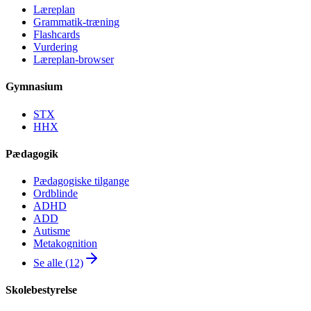
Læreplan
Grammatik-træning
Flashcards
Vurdering
Læreplan-browser
Gymnasium
STX
HHX
Pædagogik
Pædagogiske tilgange
Ordblinde
ADHD
ADD
Autisme
Metakognition
Se alle (12)
Skolebestyrelse