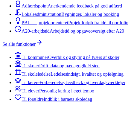
Adfærdspoint
Anerkendende feedback på god adfærd
Lokaleadministration
Bygninger, lokaler og booking
PBL — projektorienteret
Projektforløb fra idé til portfolio
A20-arbejdstid
Arbejdstid og opgaveoversigt efter A20
Se alle funktioner
Til kommuner
Overblik og styring på tværs af skoler
Til skoler
Drift, data og pædagogik ét sted
Til skoleledelse
Ledelsesindsigt, kvalitet og opfølgning
Til lærere
Forberedelse, feedback og hverdagsværktøjer
Til elever
Personlig læring i eget tempo
Til forældre
Indblik i barnets skoledag