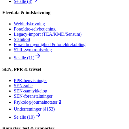
Se alle (8)
Elevdata & indskrivning
Webindskrivning
Forældre-selvbetjening
Legacy-import (TEA/KMD/Sensum)
Stamkort
Forældremyndighed & forældrekobling
STIL-synkronisering
Se alle (11)
SEN, PPR & trivsel
PPR-henvisninger
SEN-suite
SEN-samtykkelog
SEN-foranstaltninger
Psykolog-journalnotater 🔒
Underretninger (§153)
Se alle (10)
Karakter, test & rapporter