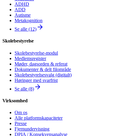
ADHD
ADD
Autisme
Metakognition
Se alle (12)
Skolebestyrelse
Skolebestyrelse-modul
Medlemsregister
Møder, dagsorden & referat
Dokumenter & delt filområde
Skolebestyrelsesvalg (digitalt)
Høringer med svarfrist
Se alle (8)
Virksomhed
Om os
Alle platformskapaciteter
Presse
Fjernundervisning
DPIA / Konsekvensanalyse