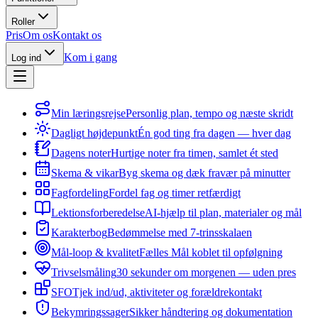
Roller
Pris
Om os
Kontakt os
Kom i gang
Log ind
Min læringsrejse
Personlig plan, tempo og næste skridt
Dagligt højdepunkt
Én god ting fra dagen — hver dag
Dagens noter
Hurtige noter fra timen, samlet ét sted
Skema & vikar
Byg skema og dæk fravær på minutter
Fagfordeling
Fordel fag og timer retfærdigt
Lektionsforberedelse
AI-hjælp til plan, materialer og mål
Karakterbog
Bedømmelse med 7-trinsskalaen
Mål-loop & kvalitet
Fælles Mål koblet til opfølgning
Trivselsmåling
30 sekunder om morgenen — uden pres
SFO
Tjek ind/ud, aktiviteter og forældrekontakt
Bekymringssager
Sikker håndtering og dokumentation