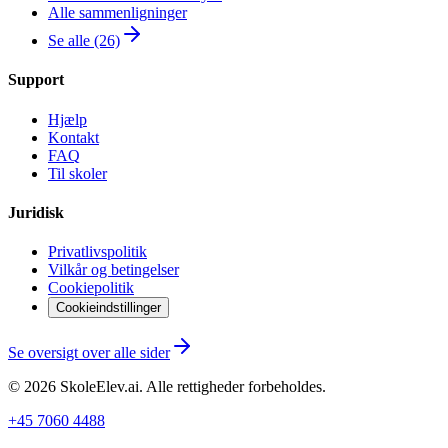
Alle sammenligninger
Se alle (26)
Support
Hjælp
Kontakt
FAQ
Til skoler
Juridisk
Privatlivspolitik
Vilkår og betingelser
Cookiepolitik
Cookieindstillinger
Se oversigt over alle sider
©
2026
SkoleElev.ai
.
Alle rettigheder forbeholdes.
+45 7060 4488