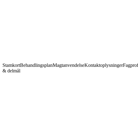
Stamkort
Behandlingsplan
Magtanvendelse
Kontaktoplysninger
Fagprof
& delmål