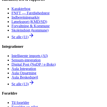
Karakterbog
FNFT — Færdighedstest
Indberetningsarkiv
Løneksport (KMD/SD)
Forvaltning & Kommune
Skoleindsigt (kommune)
Se alle (11)
Integrationer
Intelligente imports (AI)
Sensum-integration
Digital Post (NgDP / e-Boks)
Aula Integration
Aula Opsætning
Aula Beskedspejl
Se alle (13)
Forældre
Til forældre
Forælder-co-pilot