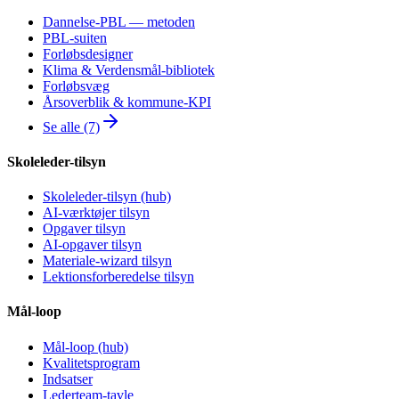
Dannelse-PBL — metoden
PBL-suiten
Forløbsdesigner
Klima & Verdensmål-bibliotek
Forløbsvæg
Årsoverblik & kommune-KPI
Se alle (7)
Skoleleder-tilsyn
Skoleleder-tilsyn (hub)
AI-værktøjer tilsyn
Opgaver tilsyn
AI-opgaver tilsyn
Materiale-wizard tilsyn
Lektionsforberedelse tilsyn
Mål-loop
Mål-loop (hub)
Kvalitetsprogram
Indsatser
Lederteam-tavle