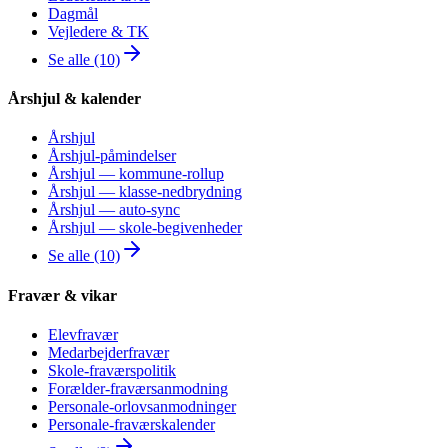
Dagmål
Vejledere & TK
Se alle (10)
Årshjul & kalender
Årshjul
Årshjul-påmindelser
Årshjul — kommune-rollup
Årshjul — klasse-nedbrydning
Årshjul — auto-sync
Årshjul — skole-begivenheder
Se alle (10)
Fravær & vikar
Elevfravær
Medarbejderfravær
Skole-fraværspolitik
Forælder-fraværsanmodning
Personale-orlovsanmodninger
Personale-fraværskalender