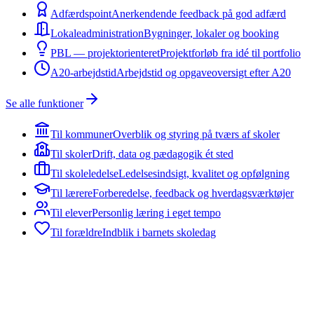
Adfærdspoint
Anerkendende feedback på god adfærd
Lokaleadministration
Bygninger, lokaler og booking
PBL — projektorienteret
Projektforløb fra idé til portfolio
A20-arbejdstid
Arbejdstid og opgaveoversigt efter A20
Se alle funktioner
Til kommuner
Overblik og styring på tværs af skoler
Til skoler
Drift, data og pædagogik ét sted
Til skoleledelse
Ledelsesindsigt, kvalitet og opfølgning
Til lærere
Forberedelse, feedback og hverdagsværktøjer
Til elever
Personlig læring i eget tempo
Til forældre
Indblik i barnets skoledag