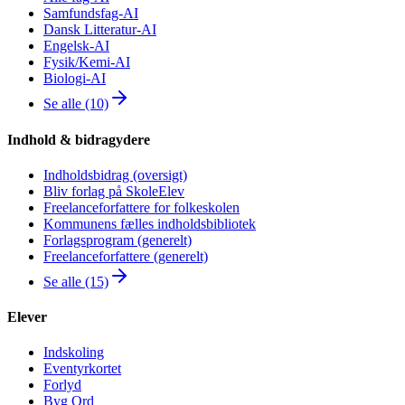
Samfundsfag-AI
Dansk Litteratur-AI
Engelsk-AI
Fysik/Kemi-AI
Biologi-AI
Se alle (10)
Indhold & bidragydere
Indholdsbidrag (oversigt)
Bliv forlag på SkoleElev
Freelanceforfattere for folkeskolen
Kommunens fælles indholdsbibliotek
Forlagsprogram (generelt)
Freelanceforfattere (generelt)
Se alle (15)
Elever
Indskoling
Eventyrkortet
Forlyd
Byg Ord