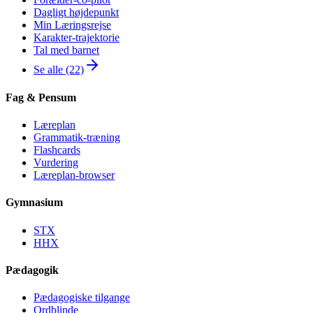
Dagligt højdepunkt
Min Læringsrejse
Karakter-trajektorie
Tal med barnet
Se alle (22)
Fag & Pensum
Læreplan
Grammatik-træning
Flashcards
Vurdering
Læreplan-browser
Gymnasium
STX
HHX
Pædagogik
Pædagogiske tilgange
Ordblinde