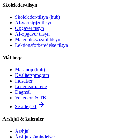
Skoleleder-tilsyn
Skoleleder-tilsyn (hub)
AI-værktøjer tilsyn
Opgaver tilsyn
AI-opgaver tilsyn
Materiale-wizard tilsyn
Lektionsforberedelse tilsyn
Mål-loop
Mål-loop (hub)
Kvalitetsprogram
Indsatser
Lederteam-tavle
Dagmål
Vejledere & TK
Se alle (10)
Årshjul & kalender
Årshjul
Årshjul-påmindelser