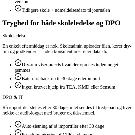
version
Tidligere skole + udmeldelsesdato til journalen
Tryghed for både skoleledelse og DPO
Skoleledelse
En enkelt eftermiddag er nok. Skoleadmin uploader filen, kører dry-
run og godkender — uden konsulenttimer eller datatab.
Dry-run viser præcis hvad der oprettes inden noget
gemmes
Batch-rollback op til 30 dage efter import
Ingen krævet hjælp fra TEA, KMD eller Sensum
DPO & IT
Rå importfiler slettes efter 30 dage, intet sendes til tredjepart og hver
række er audit-logget med bruger og tidsstempel.
Auto-sletning af rå importfiler efter 30 dage
Pseudonymisering af CPR ved import