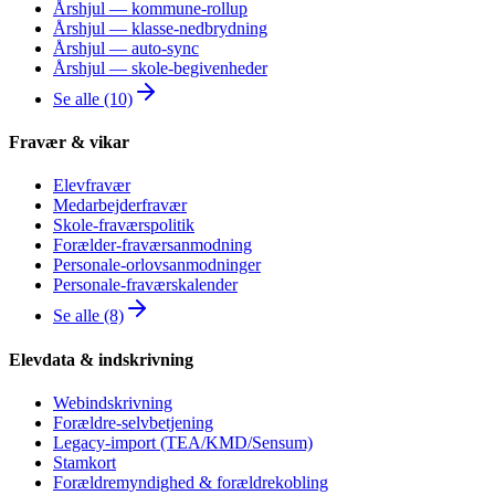
Årshjul — kommune-rollup
Årshjul — klasse-nedbrydning
Årshjul — auto-sync
Årshjul — skole-begivenheder
Se alle (10)
Fravær & vikar
Elevfravær
Medarbejderfravær
Skole-fraværspolitik
Forælder-fraværsanmodning
Personale-orlovsanmodninger
Personale-fraværskalender
Se alle (8)
Elevdata & indskrivning
Webindskrivning
Forældre-selvbetjening
Legacy-import (TEA/KMD/Sensum)
Stamkort
Forældremyndighed & forældrekobling