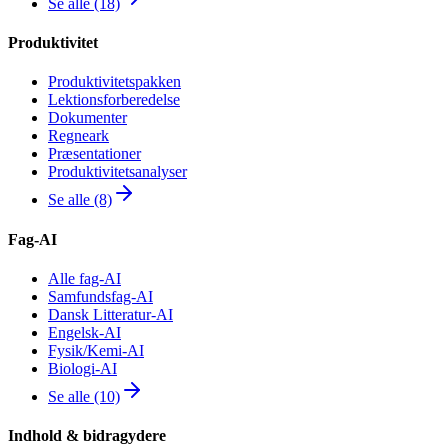
Se alle (18)
Produktivitet
Produktivitetspakken
Lektionsforberedelse
Dokumenter
Regneark
Præsentationer
Produktivitetsanalyser
Se alle (8)
Fag-AI
Alle fag-AI
Samfundsfag-AI
Dansk Litteratur-AI
Engelsk-AI
Fysik/Kemi-AI
Biologi-AI
Se alle (10)
Indhold & bidragydere