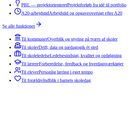
PBL — projektorienteret
Projektforløb fra idé til portfolio
A20-arbejdstid
Arbejdstid og opgaveoversigt efter A20
Se alle funktioner
Til kommuner
Overblik og styring på tværs af skoler
Til skoler
Drift, data og pædagogik ét sted
Til skoleledelse
Ledelsesindsigt, kvalitet og opfølgning
Til lærere
Forberedelse, feedback og hverdagsværktøjer
Til elever
Personlig læring i eget tempo
Til forældre
Indblik i barnets skoledag