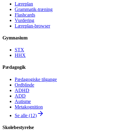
Læreplan
Grammatik-træning
Flashcards
Vurdering
Læreplan-browser
Gymnasium
STX
HHX
Pædagogik
Pædagogiske tilgange
Ordblinde
ADHD
ADD
Autisme
Metakognition
Se alle (12)
Skolebestyrelse