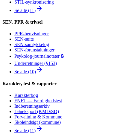
STIL-synkronisering
Se alle (11)
SEN, PPR & trivsel
PPR-henvisninger
SEN-suite
SEN-samtykkelog
SEN-foranstaltninger
Psykolog-journalnotater 🔒
Underretninger (§153)
Se alle (10)
Karakter, test & rapporter
Karakterbog
FNFT — Færdighedstest
Indberetningsarkiv
Løneksport (KMD/SD)
Forvaltning & Kommune
Skoleindsigt (kommune)
Se alle (11)