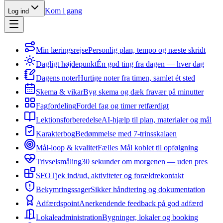
Kom i gang
Log ind
Min læringsrejse
Personlig plan, tempo og næste skridt
Dagligt højdepunkt
Én god ting fra dagen — hver dag
Dagens noter
Hurtige noter fra timen, samlet ét sted
Skema & vikar
Byg skema og dæk fravær på minutter
Fagfordeling
Fordel fag og timer retfærdigt
Lektionsforberedelse
AI-hjælp til plan, materialer og mål
Karakterbog
Bedømmelse med 7-trinsskalaen
Mål-loop & kvalitet
Fælles Mål koblet til opfølgning
Trivselsmåling
30 sekunder om morgenen — uden pres
SFO
Tjek ind/ud, aktiviteter og forældrekontakt
Bekymringssager
Sikker håndtering og dokumentation
Adfærdspoint
Anerkendende feedback på god adfærd
Lokaleadministration
Bygninger, lokaler og booking