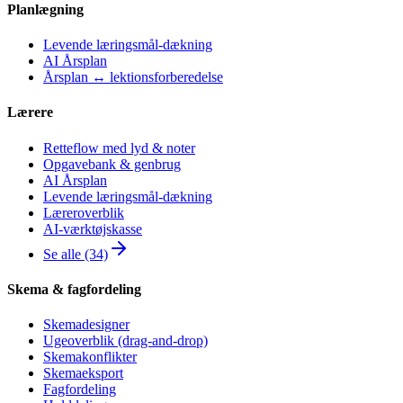
Planlægning
Levende læringsmål-dækning
AI Årsplan
Årsplan ↔ lektionsforberedelse
Lærere
Retteflow med lyd & noter
Opgavebank & genbrug
AI Årsplan
Levende læringsmål-dækning
Læreroverblik
AI-værktøjskasse
Se alle (34)
Skema & fagfordeling
Skemadesigner
Ugeoverblik (drag-and-drop)
Skemakonflikter
Skemaeksport
Fagfordeling