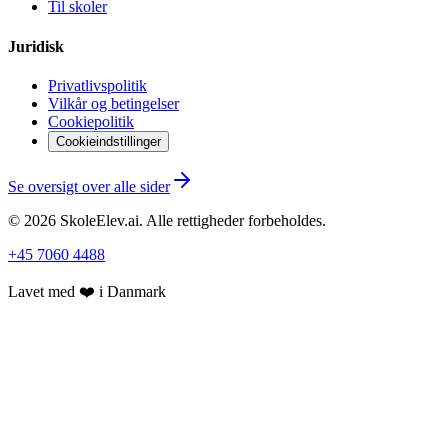
Til skoler
Juridisk
Privatlivspolitik
Vilkår og betingelser
Cookiepolitik
Cookieindstillinger
Se oversigt over alle sider
©
2026
SkoleElev.ai
.
Alle rettigheder forbeholdes.
+45 7060 4488
Lavet med ❤️ i Danmark