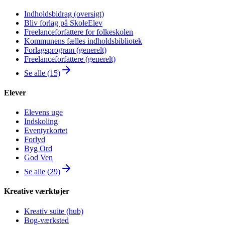
Indholdsbidrag (oversigt)
Bliv forlag på SkoleElev
Freelanceforfattere for folkeskolen
Kommunens fælles indholdsbibliotek
Forlagsprogram (generelt)
Freelanceforfattere (generelt)
Se alle (15)
Elever
Elevens uge
Indskoling
Eventyrkortet
Forlyd
Byg Ord
God Ven
Se alle (29)
Kreative værktøjer
Kreativ suite (hub)
Bog-værksted