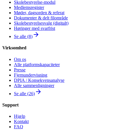
Skolebestyrelse-modul
Medlemsregister
Møder, dagsorden & referat
Dokumenter & delt filområde
Skolebestyrelsesvalg (digitalt)
Høringer med svarfrist
Se alle (8)
Virksomhed
Om os
Alle platformskapaciteter
Presse
Fjernundervisning
DPIA / Konsekvensanalyse
Alle sammenligninger
Se alle (26)
Support
Hjælp
Kontakt
FAQ