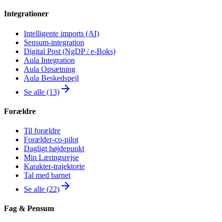
Integrationer
Intelligente imports (AI)
Sensum-integration
Digital Post (NgDP / e-Boks)
Aula Integration
Aula Opsætning
Aula Beskedspejl
Se alle (13)
Forældre
Til forældre
Forælder-co-pilot
Dagligt højdepunkt
Min Læringsrejse
Karakter-trajektorie
Tal med barnet
Se alle (22)
Fag & Pensum