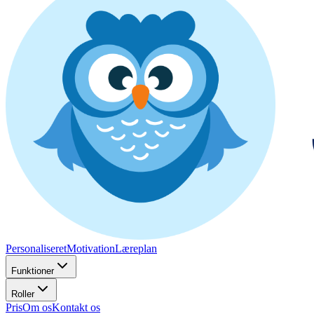
Personaliseret
Motivation
Læreplan
Funktioner
Roller
Pris
Om os
Kontakt os