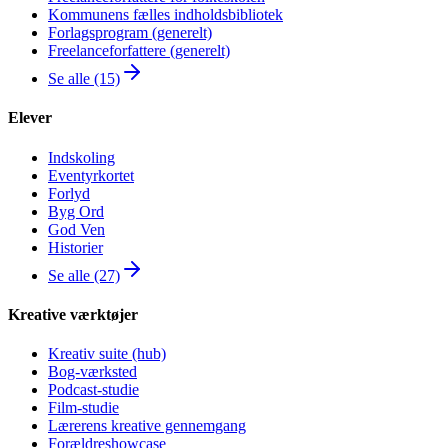
Kommunens fælles indholdsbibliotek
Forlagsprogram (generelt)
Freelanceforfattere (generelt)
Se alle (15)
Elever
Indskoling
Eventyrkortet
Forlyd
Byg Ord
God Ven
Historier
Se alle (27)
Kreative værktøjer
Kreativ suite (hub)
Bog-værksted
Podcast-studie
Film-studie
Lærerens kreative gennemgang
Forældreshowcase