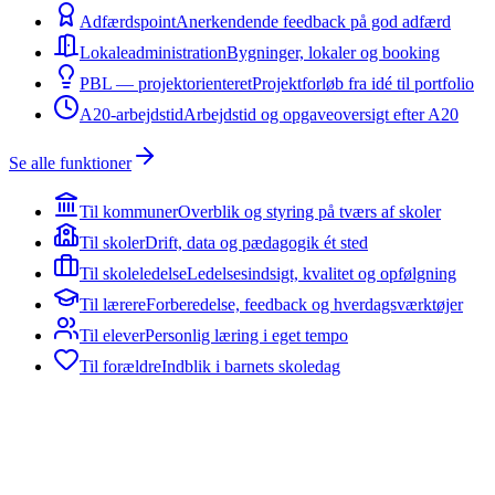
Adfærdspoint
Anerkendende feedback på god adfærd
Lokaleadministration
Bygninger, lokaler og booking
PBL — projektorienteret
Projektforløb fra idé til portfolio
A20-arbejdstid
Arbejdstid og opgaveoversigt efter A20
Se alle funktioner
Til kommuner
Overblik og styring på tværs af skoler
Til skoler
Drift, data og pædagogik ét sted
Til skoleledelse
Ledelsesindsigt, kvalitet og opfølgning
Til lærere
Forberedelse, feedback og hverdagsværktøjer
Til elever
Personlig læring i eget tempo
Til forældre
Indblik i barnets skoledag