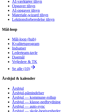
AI-værktøjer tilsyn
Opgaver tilsyn
AI-opgaver tilsyn
Materiale-wizard tilsyn
Lektionsforberedelse tilsyn
Mål-loop
Mål-loop (hub)
Kvalitetsprogram
Indsatser
Lederteam-tavle
Dagmål
Vejledere & TK
Se alle (10)
Årshjul & kalender
Årshjul
Årshjul-påmindelser
Årshjul — kommune-rollup
Årshjul — klasse-nedbrydning
Årshjul — auto-sync
Årshjul — skole-begivenheder