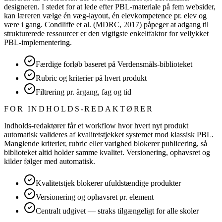
designeren. I stedet for at lede efter PBL-materiale på fem websider,
kan læreren vælge én væg-layout, én elevkompetence pr. elev og
være i gang. Condliffe et al. (MDRC, 2017) påpeger at adgang til
strukturerede ressourcer er den vigtigste enkeltfaktor for vellykket
PBL-implementering.
Færdige forløb baseret på Verdensmåls-biblioteket
Rubric og kriterier på hvert produkt
Filtrering pr. årgang, fag og tid
FOR INDHOLDS-REDAKTØRER
Indholds-redaktører får et workflow hvor hvert nyt produkt
automatisk valideres af kvalitetstjekket systemet mod klassisk PBL.
Manglende kriterier, rubric eller varighed blokerer publicering, så
biblioteket altid holder samme kvalitet. Versionering, ophavsret og
kilder følger med automatisk.
Kvalitetstjek blokerer ufuldstændige produkter
Versionering og ophavsret pr. element
Centralt udgivet — straks tilgængeligt for alle skoler