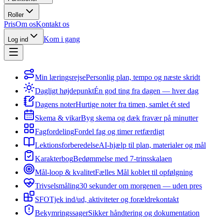
Roller
Pris
Om os
Kontakt os
Kom i gang
Log ind
Min læringsrejse
Personlig plan, tempo og næste skridt
Dagligt højdepunkt
Én god ting fra dagen — hver dag
Dagens noter
Hurtige noter fra timen, samlet ét sted
Skema & vikar
Byg skema og dæk fravær på minutter
Fagfordeling
Fordel fag og timer retfærdigt
Lektionsforberedelse
AI-hjælp til plan, materialer og mål
Karakterbog
Bedømmelse med 7-trinsskalaen
Mål-loop & kvalitet
Fælles Mål koblet til opfølgning
Trivselsmåling
30 sekunder om morgenen — uden pres
SFO
Tjek ind/ud, aktiviteter og forældrekontakt
Bekymringssager
Sikker håndtering og dokumentation