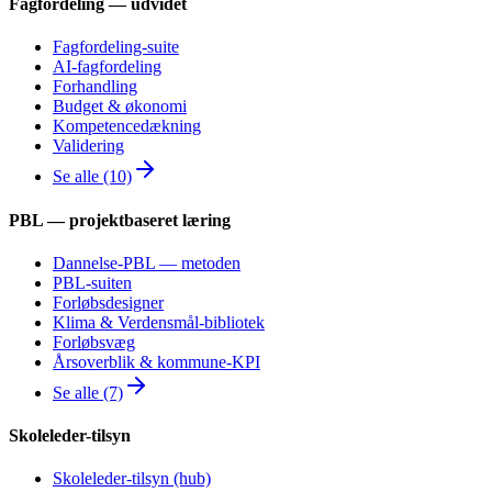
Fagfordeling — udvidet
Fagfordeling-suite
AI-fagfordeling
Forhandling
Budget & økonomi
Kompetencedækning
Validering
Se alle (10)
PBL — projektbaseret læring
Dannelse-PBL — metoden
PBL-suiten
Forløbsdesigner
Klima & Verdensmål-bibliotek
Forløbsvæg
Årsoverblik & kommune-KPI
Se alle (7)
Skoleleder-tilsyn
Skoleleder-tilsyn (hub)