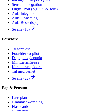
Intelligente imports (AI)
Sensum-integration
Digital Post (NgDP / e-Boks)
Aula Integration
Aula Opsætning
Aula Beskedspejl
Se alle (13)
Forældre
Til forældre
Forælder-co-pilot
Dagligt højdepunkt
Min Læringsrejse
Karakter-trajektorie
Tal med barnet
Se alle (22)
Fag & Pensum
Læreplan
Grammatik-træning
Flashcards
Vurdering