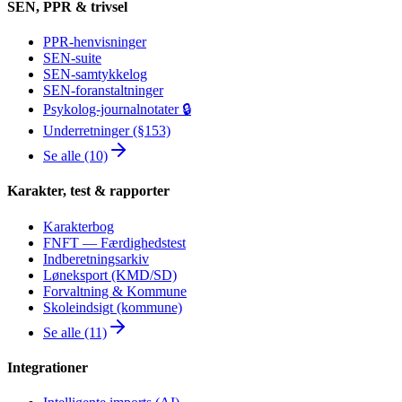
SEN, PPR & trivsel
PPR-henvisninger
SEN-suite
SEN-samtykkelog
SEN-foranstaltninger
Psykolog-journalnotater 🔒
Underretninger (§153)
Se alle (10)
Karakter, test & rapporter
Karakterbog
FNFT — Færdighedstest
Indberetningsarkiv
Løneksport (KMD/SD)
Forvaltning & Kommune
Skoleindsigt (kommune)
Se alle (11)
Integrationer