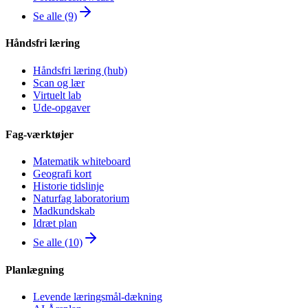
Se alle (9)
Håndsfri læring
Håndsfri læring (hub)
Scan og lær
Virtuelt lab
Ude-opgaver
Fag-værktøjer
Matematik whiteboard
Geografi kort
Historie tidslinje
Naturfag laboratorium
Madkundskab
Idræt plan
Se alle (10)
Planlægning
Levende læringsmål-dækning