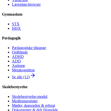
Læreplan-browser
Gymnasium
STX
HHX
Pædagogik
Pædagogiske tilgange
Ordblinde
ADHD
ADD
Autisme
Metakognition
Se alle (12)
Skolebestyrelse
Skolebestyrelse-modul
Medlemsregister
Møder, dagsorden & referat
Dokumenter & delt filområde