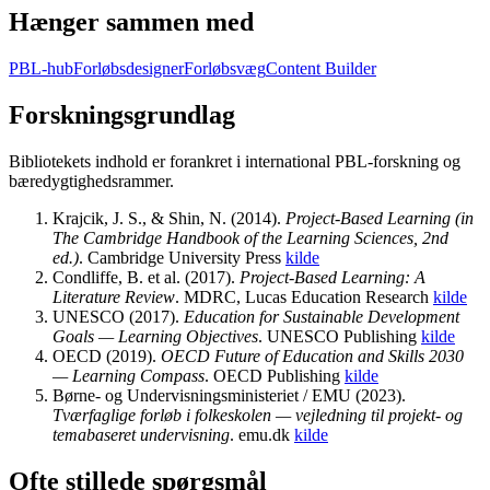
Hænger sammen med
PBL-hub
Forløbsdesigner
Forløbsvæg
Content Builder
Forskningsgrundlag
Bibliotekets indhold er forankret i international PBL-forskning og
bæredygtighedsrammer.
Krajcik, J. S., & Shin, N.
(
2014
).
Project-Based Learning (in
The Cambridge Handbook of the Learning Sciences, 2nd
ed.)
.
Cambridge University Press
kilde
Condliffe, B. et al.
(
2017
).
Project-Based Learning: A
Literature Review
.
MDRC, Lucas Education Research
kilde
UNESCO
(
2017
).
Education for Sustainable Development
Goals — Learning Objectives
.
UNESCO Publishing
kilde
OECD
(
2019
).
OECD Future of Education and Skills 2030
— Learning Compass
.
OECD Publishing
kilde
Børne- og Undervisningsministeriet / EMU
(
2023
).
Tværfaglige forløb i folkeskolen — vejledning til projekt- og
temabaseret undervisning
.
emu.dk
kilde
Ofte stillede spørgsmål