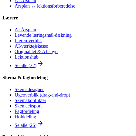
AI Årsplan
Årsplan ↔ lektionsforberedelse
Lærere
AI Årsplan
Levende læringsmål-dækning
Læreroverblik
AI-værktøjskasse
Originalitet & AI-snyd
Lektionshub
Se alle (32)
Skema & fagfordeling
Skemadesigner
Ugeoverblik (drag-and-drop)
Skemakonflikter
Skemaeksport
Fagfordeling
Holddeling
Se alle (26)