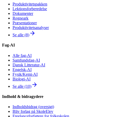
Produktivitetspakken
Lektionsforberedelse
Dokumenter
Regneark
Præsentationer
Produktivitetsanalyser
Se alle (8)
Fag-AI
Alle fag-AI
Samfundsfag-AI
Dansk Litteratur-AI
Engelsk-AI
Fysik/Kemi-AI
Biologi-AI
Se alle (10)
Indhold & bidragydere
Indholdsbidrag (oversigt)
Bliv forlag på SkoleElev
Freelanceforfattere for folkeskolen