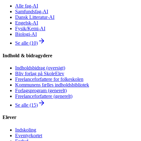
Alle fag-AI
Samfundsfag-AI
Dansk Litteratur-AI
Engelsk-AI
Fysik/Kemi-AI
Biologi-AI
Se alle (10)
Indhold & bidragydere
Indholdsbidrag (oversigt)
Bliv forlag på SkoleElev
Freelanceforfattere for folkeskolen
Kommunens fælles indholdsbibliotek
Forlagsprogram (generelt)
Freelanceforfattere (generelt)
Se alle (15)
Elever
Indskoling
Eventyrkortet