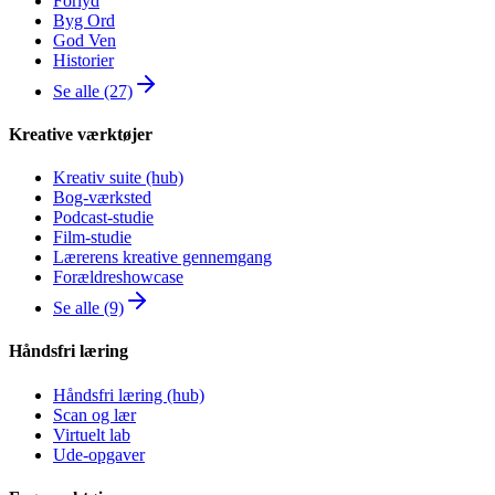
Forlyd
Byg Ord
God Ven
Historier
Se alle (27)
Kreative værktøjer
Kreativ suite (hub)
Bog-værksted
Podcast-studie
Film-studie
Lærerens kreative gennemgang
Forældreshowcase
Se alle (9)
Håndsfri læring
Håndsfri læring (hub)
Scan og lær
Virtuelt lab
Ude-opgaver