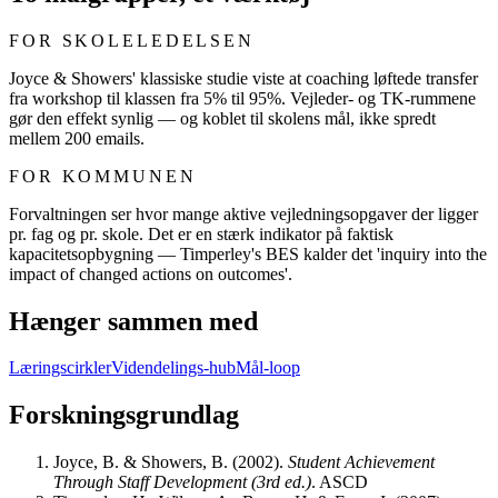
FOR SKOLELEDELSEN
Joyce & Showers' klassiske studie viste at coaching løftede transfer
fra workshop til klassen fra 5% til 95%. Vejleder- og TK-rummene
gør den effekt synlig — og koblet til skolens mål, ikke spredt
mellem 200 emails.
FOR KOMMUNEN
Forvaltningen ser hvor mange aktive vejledningsopgaver der ligger
pr. fag og pr. skole. Det er en stærk indikator på faktisk
kapacitetsopbygning — Timperley's BES kalder det 'inquiry into the
impact of changed actions on outcomes'.
Hænger sammen med
Læringscirkler
Videndelings-hub
Mål-loop
Forskningsgrundlag
Joyce, B. & Showers, B.
(
2002
).
Student Achievement
Through Staff Development (3rd ed.)
.
ASCD