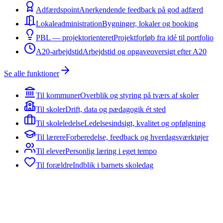
Adfærdspoint
Anerkendende feedback på god adfærd
Lokaleadministration
Bygninger, lokaler og booking
PBL — projektorienteret
Projektforløb fra idé til portfolio
A20-arbejdstid
Arbejdstid og opgaveoversigt efter A20
Se alle funktioner
Til kommuner
Overblik og styring på tværs af skoler
Til skoler
Drift, data og pædagogik ét sted
Til skoleledelse
Ledelsesindsigt, kvalitet og opfølgning
Til lærere
Forberedelse, feedback og hverdagsværktøjer
Til elever
Personlig læring i eget tempo
Til forældre
Indblik i barnets skoledag