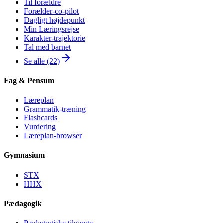
Til forældre
Forælder-co-pilot
Dagligt højdepunkt
Min Læringsrejse
Karakter-trajektorie
Tal med barnet
Se alle (22)
Fag & Pensum
Læreplan
Grammatik-træning
Flashcards
Vurdering
Læreplan-browser
Gymnasium
STX
HHX
Pædagogik
Pædagogiske tilgange