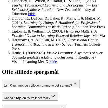
Timperley, H., Wilson, A., Barrar, H. & Fung, I.
(
2007
).
Teacher Professional Learning and Development — Best
Evidence Synthesis Iteration
.
New Zealand Ministry of
Education
kilde
DuFour, R., DuFour, R., Eaker, R., Many, T. & Mattos, M.
(
2016
).
Learning by Doing: A Handbook for Professional
Learning Communities at Work (3rd ed.)
.
Solution Tree Press
Lipton, L. & Wellman, B.
(
2003
).
Mentoring Matters: A
Practical Guide to Learning-Focused Relationships
.
MiraVia
Hargreaves, A. & Fullan, M.
(
2012
).
Professional Capital:
Transforming Teaching in Every School
.
Teachers College
Press
Hattie, J.
(
2009/2023
).
Visible Learning: A synthesis of over
800 meta-analyses relating to achievement
.
Routledge /
Visible Learning MetaX
kilde
Ofte stillede spørgsmål
Er TK-rummet og vejleder-rummene det samme?
Kan vi tilføje en ny vejleder-rolle?