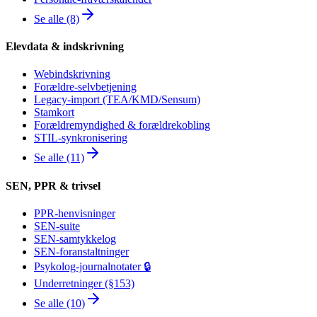
Se alle (8)
Elevdata & indskrivning
Webindskrivning
Forældre-selvbetjening
Legacy-import (TEA/KMD/Sensum)
Stamkort
Forældremyndighed & forældrekobling
STIL-synkronisering
Se alle (11)
SEN, PPR & trivsel
PPR-henvisninger
SEN-suite
SEN-samtykkelog
SEN-foranstaltninger
Psykolog-journalnotater 🔒
Underretninger (§153)
Se alle (10)