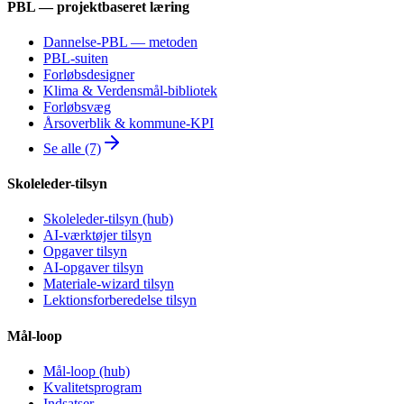
PBL — projektbaseret læring
Dannelse-PBL — metoden
PBL-suiten
Forløbsdesigner
Klima & Verdensmål-bibliotek
Forløbsvæg
Årsoverblik & kommune-KPI
Se alle (7)
Skoleleder-tilsyn
Skoleleder-tilsyn (hub)
AI-værktøjer tilsyn
Opgaver tilsyn
AI-opgaver tilsyn
Materiale-wizard tilsyn
Lektionsforberedelse tilsyn
Mål-loop
Mål-loop (hub)
Kvalitetsprogram
Indsatser