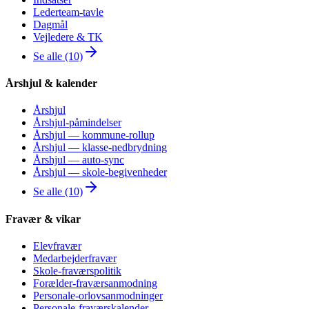
Lederteam-tavle
Dagmål
Vejledere & TK
Se alle (10)
Årshjul & kalender
Årshjul
Årshjul-påmindelser
Årshjul — kommune-rollup
Årshjul — klasse-nedbrydning
Årshjul — auto-sync
Årshjul — skole-begivenheder
Se alle (10)
Fravær & vikar
Elevfravær
Medarbejderfravær
Skole-fraværspolitik
Forælder-fraværsanmodning
Personale-orlovsanmodninger
Personale-fraværskalender