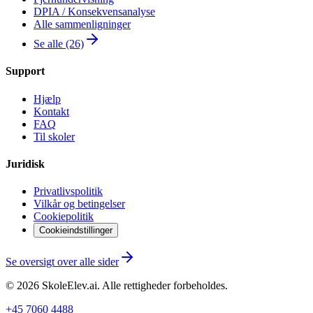
DPIA / Konsekvensanalyse
Alle sammenligninger
Se alle (26)
Support
Hjælp
Kontakt
FAQ
Til skoler
Juridisk
Privatlivspolitik
Vilkår og betingelser
Cookiepolitik
Cookieindstillinger
Se oversigt over alle sider
©
2026
SkoleElev.ai
.
Alle rettigheder forbeholdes.
+45 7060 4488