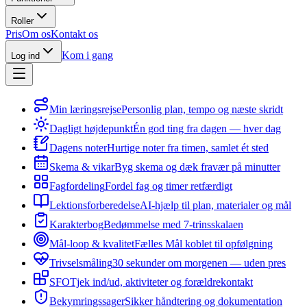
Roller
Pris
Om os
Kontakt os
Kom i gang
Log ind
Min læringsrejse
Personlig plan, tempo og næste skridt
Dagligt højdepunkt
Én god ting fra dagen — hver dag
Dagens noter
Hurtige noter fra timen, samlet ét sted
Skema & vikar
Byg skema og dæk fravær på minutter
Fagfordeling
Fordel fag og timer retfærdigt
Lektionsforberedelse
AI-hjælp til plan, materialer og mål
Karakterbog
Bedømmelse med 7-trinsskalaen
Mål-loop & kvalitet
Fælles Mål koblet til opfølgning
Trivselsmåling
30 sekunder om morgenen — uden pres
SFO
Tjek ind/ud, aktiviteter og forældrekontakt
Bekymringssager
Sikker håndtering og dokumentation