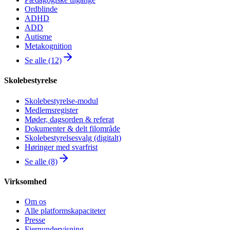
Ordblinde
ADHD
ADD
Autisme
Metakognition
Se alle (12)
Skolebestyrelse
Skolebestyrelse-modul
Medlemsregister
Møder, dagsorden & referat
Dokumenter & delt filområde
Skolebestyrelsesvalg (digitalt)
Høringer med svarfrist
Se alle (8)
Virksomhed
Om os
Alle platformskapaciteter
Presse
Fjernundervisning