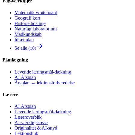
Fag-værktøjer
Matematik whiteboard
Geografi kort
Historie tidslinje
Naturfag laboratorium
Madkundskab
Idræt plan
Se alle (10)
Planlægning
Levende læringsmål-dækning
AI Årsplan
Årsplan ↔ lektionsforberedelse
Lærere
AI Årsplan
Levende læringsmål-dækning
Læreroverblik
AI-værktøjskasse
Originalitet & AI-snyd
Lektionshub