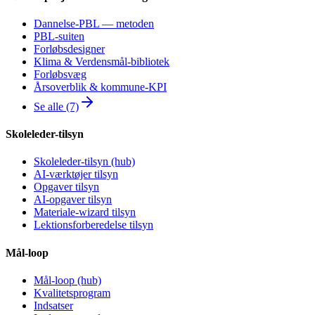
Dannelse-PBL — metoden
PBL-suiten
Forløbsdesigner
Klima & Verdensmål-bibliotek
Forløbsvæg
Årsoverblik & kommune-KPI
Se alle (7)
Skoleleder-tilsyn
Skoleleder-tilsyn (hub)
AI-værktøjer tilsyn
Opgaver tilsyn
AI-opgaver tilsyn
Materiale-wizard tilsyn
Lektionsforberedelse tilsyn
Mål-loop
Mål-loop (hub)
Kvalitetsprogram
Indsatser