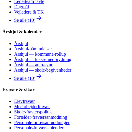
Lederteam-tavle
Dagmål
Vejledere & TK
Se alle (10)
Årshjul & kalender
Årshjul
Årshjul-påmindelser
Årshjul — kommune-rollup
Årshjul — klasse-nedbrydning
Årshjul — auto-sync
Årshjul — skole-begivenheder
Se alle (10)
Fravær & vikar
Elevfravær
Medarbejderfravær
Skole-fraværspolitik
Forælder-fraværsanmodning
Personale-orlovsanmodninger
Personale-fraværskalender