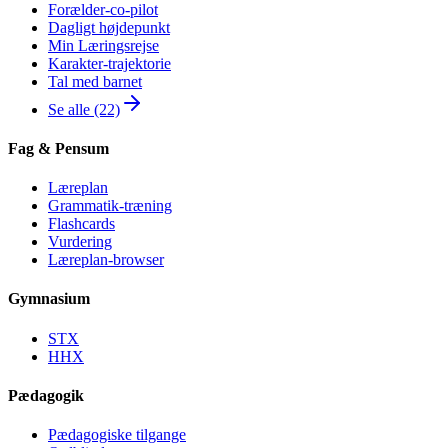
Forælder-co-pilot
Dagligt højdepunkt
Min Læringsrejse
Karakter-trajektorie
Tal med barnet
Se alle (22)
Fag & Pensum
Læreplan
Grammatik-træning
Flashcards
Vurdering
Læreplan-browser
Gymnasium
STX
HHX
Pædagogik
Pædagogiske tilgange