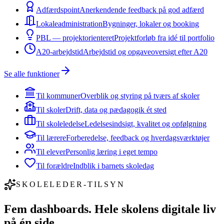
Adfærdspoint
Anerkendende feedback på god adfærd
Lokaleadministration
Bygninger, lokaler og booking
PBL — projektorienteret
Projektforløb fra idé til portfolio
A20-arbejdstid
Arbejdstid og opgaveoversigt efter A20
Se alle funktioner
Til kommuner
Overblik og styring på tværs af skoler
Til skoler
Drift, data og pædagogik ét sted
Til skoleledelse
Ledelsesindsigt, kvalitet og opfølgning
Til lærere
Forberedelse, feedback og hverdagsværktøjer
Til elever
Personlig læring i eget tempo
Til forældre
Indblik i barnets skoledag
SKOLELEDER-TILSYN
Fem dashboards.
Hele skolens digitale liv
på én side.