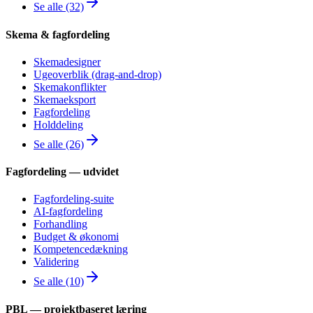
Se alle (32)
Skema & fagfordeling
Skemadesigner
Ugeoverblik (drag-and-drop)
Skemakonflikter
Skemaeksport
Fagfordeling
Holddeling
Se alle (26)
Fagfordeling — udvidet
Fagfordeling-suite
AI-fagfordeling
Forhandling
Budget & økonomi
Kompetencedækning
Validering
Se alle (10)
PBL — projektbaseret læring