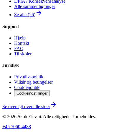
DPIA / Konsekvensanalyse
Alle sammenligninger
Se alle (26)
Support
Hjælp
Kontakt
FAQ
Til skoler
Juridisk
Privatlivspolitik
Vilkår og betingelser
Cookiepolitik
Cookieindstillinger
Se oversigt over alle sider
©
2026
SkoleElev.ai
.
Alle rettigheder forbeholdes.
+45 7060 4488