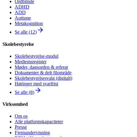
Ordblinde
ADHD
ADD
Autisme
Metakognition
Se alle (12)
Skolebestyrelse
Skolebestyrelse-modul
Medlemsregister
Møder, dagsorden & referat
Dokumenter & delt filområde
Skolebestyrelsesvalg (digitalt)
Høringer med svarfrist
Se alle (8)
Virksomhed
Om os
Alle platformskapaciteter
Presse
Fjernundervisning