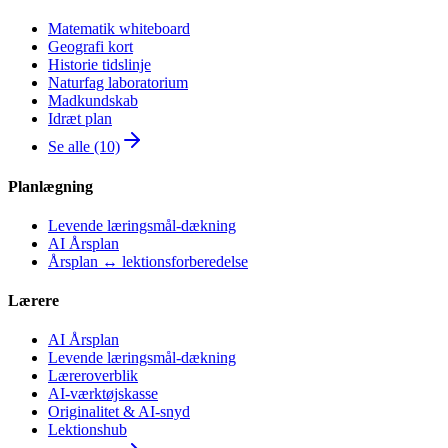
Matematik whiteboard
Geografi kort
Historie tidslinje
Naturfag laboratorium
Madkundskab
Idræt plan
Se alle (10)
Planlægning
Levende læringsmål-dækning
AI Årsplan
Årsplan ↔ lektionsforberedelse
Lærere
AI Årsplan
Levende læringsmål-dækning
Læreroverblik
AI-værktøjskasse
Originalitet & AI-snyd
Lektionshub