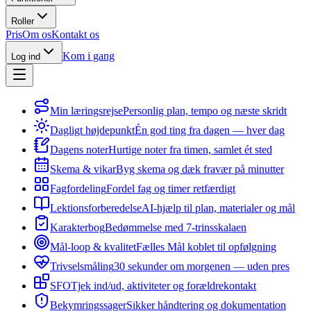
Roller
Pris
Om os
Kontakt os
Kom i gang
Log ind
Min læringsrejse
Personlig plan, tempo og næste skridt
Dagligt højdepunkt
Én god ting fra dagen — hver dag
Dagens noter
Hurtige noter fra timen, samlet ét sted
Skema & vikar
Byg skema og dæk fravær på minutter
Fagfordeling
Fordel fag og timer retfærdigt
Lektionsforberedelse
AI-hjælp til plan, materialer og mål
Karakterbog
Bedømmelse med 7-trinsskalaen
Mål-loop & kvalitet
Fælles Mål koblet til opfølgning
Trivselsmåling
30 sekunder om morgenen — uden pres
SFO
Tjek ind/ud, aktiviteter og forældrekontakt
Bekymringssager
Sikker håndtering og dokumentation