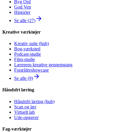
Byg Ord
God Ven
Historier
Se alle (27)
Kreative værktøjer
Kreativ suite (hub)
Bog-værksted
Podcast-studie
Film-studie
Lærerens kreative gennemgang
Forældreshowcase
Se alle (9)
Håndsfri læring
Håndsfri læring (hub)
Scan og lær
Virtuelt lab
Ude-opgaver
Fag-værktøjer