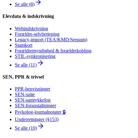
Se alle (8)
Elevdata & indskrivning
Webindskrivning
Forældre-selvbetjening
Legacy-import (TEA/KMD/Sensum)
Stamkort
Forældremyndighed & forældrekobling
STIL-synkronisering
Se alle (11)
SEN, PPR & trivsel
PPR-henvisninger
SEN-suite
SEN-samtykkelog
SEN-foranstaltninger
Psykolog-journalnotater 🔒
Underretninger (§153)
Se alle (10)