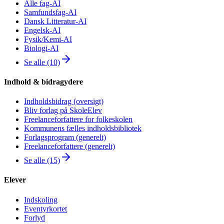
Alle fag-AI
Samfundsfag-AI
Dansk Litteratur-AI
Engelsk-AI
Fysik/Kemi-AI
Biologi-AI
Se alle (10)
Indhold & bidragydere
Indholdsbidrag (oversigt)
Bliv forlag på SkoleElev
Freelanceforfattere for folkeskolen
Kommunens fælles indholdsbibliotek
Forlagsprogram (generelt)
Freelanceforfattere (generelt)
Se alle (15)
Elever
Indskoling
Eventyrkortet
Forlyd