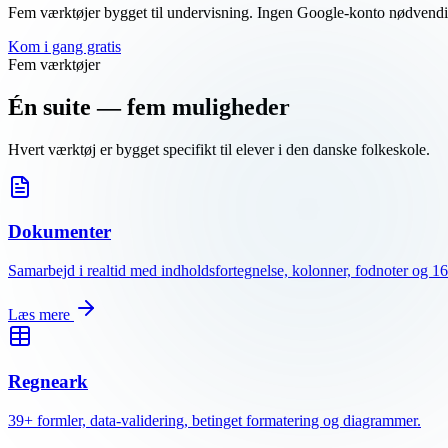
Fem værktøjer bygget til undervisning. Ingen Google-konto nødvendig,
Kom i gang gratis
Fem værktøjer
Én suite — fem muligheder
Hvert værktøj er bygget specifikt til elever i den danske folkeskole.
Dokumenter
Samarbejd i realtid med indholdsfortegnelse, kolonner, fodnoter og 16
Læs mere
Regneark
39+ formler, data-validering, betinget formatering og diagrammer.