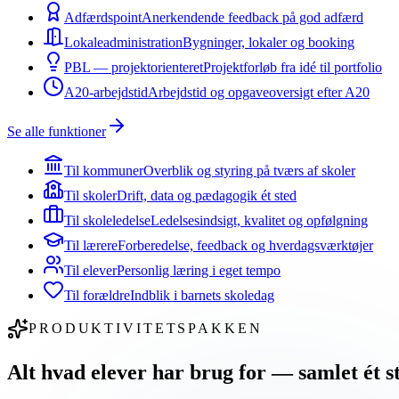
Adfærdspoint
Anerkendende feedback på god adfærd
Lokaleadministration
Bygninger, lokaler og booking
PBL — projektorienteret
Projektforløb fra idé til portfolio
A20-arbejdstid
Arbejdstid og opgaveoversigt efter A20
Se alle funktioner
Til kommuner
Overblik og styring på tværs af skoler
Til skoler
Drift, data og pædagogik ét sted
Til skoleledelse
Ledelsesindsigt, kvalitet og opfølgning
Til lærere
Forberedelse, feedback og hverdagsværktøjer
Til elever
Personlig læring i eget tempo
Til forældre
Indblik i barnets skoledag
PRODUKTIVITETSPAKKEN
Alt hvad elever har brug for —
samlet ét s