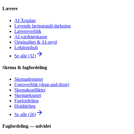
Lærere
AI Årsplan
Levende læringsmål-dækning
Læreroverblik
AI-værktøjskasse
Originalitet & AI-snyd
Lektionshub
Se alle (32)
Skema & fagfordeling
Skemadesigner
Ugeoverblik (drag-and-drop)
Skemakonflikter
Skemaeksport
Fagfordeling
Holddeling
Se alle (26)
Fagfordeling — udvidet