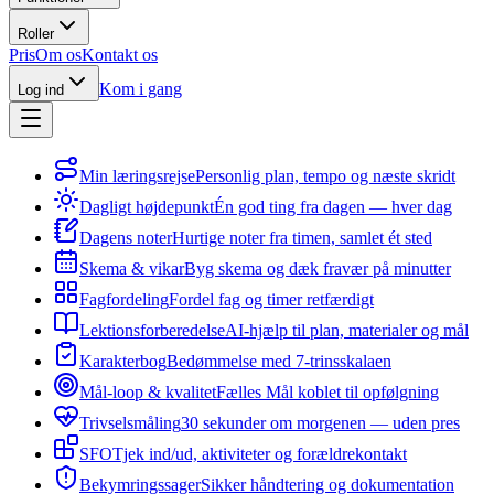
Roller
Pris
Om os
Kontakt os
Kom i gang
Log ind
Min læringsrejse
Personlig plan, tempo og næste skridt
Dagligt højdepunkt
Én god ting fra dagen — hver dag
Dagens noter
Hurtige noter fra timen, samlet ét sted
Skema & vikar
Byg skema og dæk fravær på minutter
Fagfordeling
Fordel fag og timer retfærdigt
Lektionsforberedelse
AI-hjælp til plan, materialer og mål
Karakterbog
Bedømmelse med 7-trinsskalaen
Mål-loop & kvalitet
Fælles Mål koblet til opfølgning
Trivselsmåling
30 sekunder om morgenen — uden pres
SFO
Tjek ind/ud, aktiviteter og forældrekontakt
Bekymringssager
Sikker håndtering og dokumentation