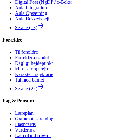
Digital Post (NgDP / e-Boks)
Aula Integration
Aula Opsætning
Aula Beskedspejl
Se alle (13)
Forældre
Til forældre
Forælder-co-pilot
Dagligt højdepunkt
Min Læringsrejse
Karakter-trajektorie
Tal med barnet
Se alle (22)
Fag & Pensum
Læreplan
Grammatik-træning
Flashcards
Vurdering
Læreplan-browser