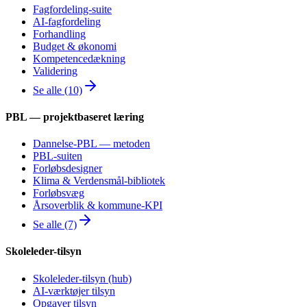
Fagfordeling-suite
AI-fagfordeling
Forhandling
Budget & økonomi
Kompetencedækning
Validering
Se alle (10)
PBL — projektbaseret læring
Dannelse-PBL — metoden
PBL-suiten
Forløbsdesigner
Klima & Verdensmål-bibliotek
Forløbsvæg
Årsoverblik & kommune-KPI
Se alle (7)
Skoleleder-tilsyn
Skoleleder-tilsyn (hub)
AI-værktøjer tilsyn
Opgaver tilsyn