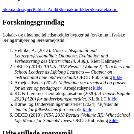
Skema-designer
Publish Audit
Skemakonflikter
Skema-eksport
Forskningsgrundlag
Lokale- og tilgængelighedsmodulet bygger på forskning i fysiske
læringsmiljøer og lærerarbejdstid.
Helmke, A.
(
2012
).
Unterrichtsqualität und
Lehrerprofessionalität: Diagnose, Evaluation und
Verbesserung des Unterrichts (4. Aufl.)
.
Klett-Kallmeyer
OECD
(
2019
).
TALIS 2018 Results (Volume I): Teachers and
School Leaders as Lifelong Learners — Chapter on
instructional time and workload
.
OECD Publishing
kilde
Arbejdstilsynet
(
2022
).
Vejledning om arbejdstid og pauser
for lærere og pædagoger
.
Arbejdstilsynet
kilde
KL & Lærernes Centralorganisation
(
2020
).
Arbejdstidsaftale
2020 (A20) for undervisningsområdet
.
KL & LC
kilde
Børne- og Undervisningsministeriet
(
2024
).
Vejledende
timetal for folkeskolens fag
.
uvm.dk
kilde
OECD
(
2019
).
PISA 2018 Results (Volume III): What School
Life Means for Students' Lives
.
OECD Publishing
kilde
Ofte stillede spørgsmål