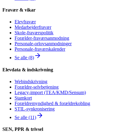
Fravær & vikar
Elevfravær
Medarbejderfravær
Skole-fraværspolitik
Forælder-fraværsanmodning
Personale-orlovsanmodninger
Personale-fraværskalender
Se alle (8)
Elevdata & indskrivning
Webindskrivning
Forældre-selvbetjening
Legacy-import (TEA/KMD/Sensum)
Stamkort
Forældremyndighed & forældrekobling
STIL-synkronisering
Se alle (11)
SEN, PPR & trivsel