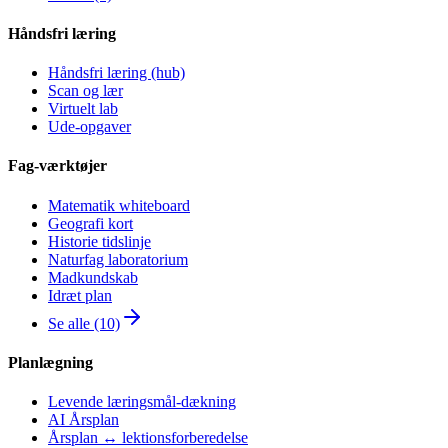
Håndsfri læring
Håndsfri læring (hub)
Scan og lær
Virtuelt lab
Ude-opgaver
Fag-værktøjer
Matematik whiteboard
Geografi kort
Historie tidslinje
Naturfag laboratorium
Madkundskab
Idræt plan
Se alle (10)
Planlægning
Levende læringsmål-dækning
AI Årsplan
Årsplan ↔ lektionsforberedelse