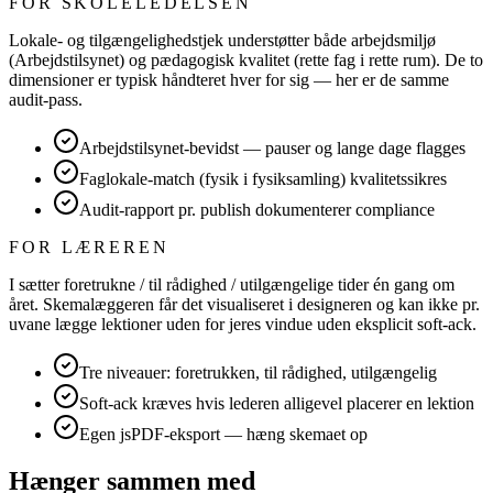
FOR SKOLELEDELSEN
Lokale- og tilgængelighedstjek understøtter både arbejdsmiljø
(Arbejdstilsynet) og pædagogisk kvalitet (rette fag i rette rum). De to
dimensioner er typisk håndteret hver for sig — her er de samme
audit-pass.
Arbejdstilsynet-bevidst — pauser og lange dage flagges
Faglokale-match (fysik i fysiksamling) kvalitetssikres
Audit-rapport pr. publish dokumenterer compliance
FOR LÆREREN
I sætter foretrukne / til rådighed / utilgængelige tider én gang om
året. Skemalæggeren får det visualiseret i designeren og kan ikke pr.
uvane lægge lektioner uden for jeres vindue uden eksplicit soft-ack.
Tre niveauer: foretrukken, til rådighed, utilgængelig
Soft-ack kræves hvis lederen alligevel placerer en lektion
Egen jsPDF-eksport — hæng skemaet op
Hænger sammen med