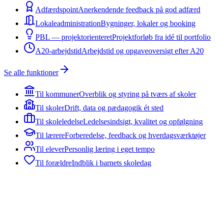
Adfærdspoint
Anerkendende feedback på god adfærd
Lokaleadministration
Bygninger, lokaler og booking
PBL — projektorienteret
Projektforløb fra idé til portfolio
A20-arbejdstid
Arbejdstid og opgaveoversigt efter A20
Se alle funktioner
Til kommuner
Overblik og styring på tværs af skoler
Til skoler
Drift, data og pædagogik ét sted
Til skoleledelse
Ledelsesindsigt, kvalitet og opfølgning
Til lærere
Forberedelse, feedback og hverdagsværktøjer
Til elever
Personlig læring i eget tempo
Til forældre
Indblik i barnets skoledag