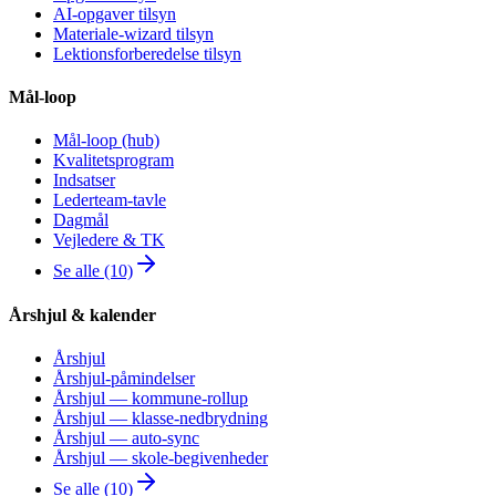
AI-opgaver tilsyn
Materiale-wizard tilsyn
Lektionsforberedelse tilsyn
Mål-loop
Mål-loop (hub)
Kvalitetsprogram
Indsatser
Lederteam-tavle
Dagmål
Vejledere & TK
Se alle (10)
Årshjul & kalender
Årshjul
Årshjul-påmindelser
Årshjul — kommune-rollup
Årshjul — klasse-nedbrydning
Årshjul — auto-sync
Årshjul — skole-begivenheder
Se alle (10)