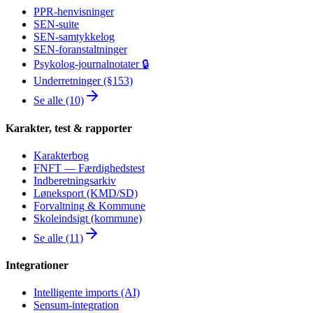
PPR-henvisninger
SEN-suite
SEN-samtykkelog
SEN-foranstaltninger
Psykolog-journalnotater 🔒
Underretninger (§153)
Se alle (10)
Karakter, test & rapporter
Karakterbog
FNFT — Færdighedstest
Indberetningsarkiv
Løneksport (KMD/SD)
Forvaltning & Kommune
Skoleindsigt (kommune)
Se alle (11)
Integrationer
Intelligente imports (AI)
Sensum-integration