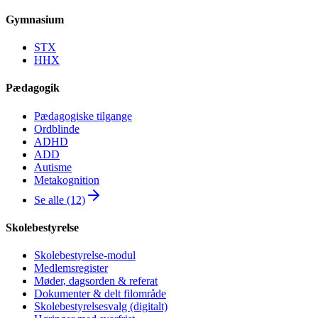
Gymnasium
STX
HHX
Pædagogik
Pædagogiske tilgange
Ordblinde
ADHD
ADD
Autisme
Metakognition
Se alle (12)
Skolebestyrelse
Skolebestyrelse-modul
Medlemsregister
Møder, dagsorden & referat
Dokumenter & delt filområde
Skolebestyrelsesvalg (digitalt)