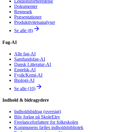
Lektionsforberedelse
Dokumenter
Regneark
Præsentationer
Produktivitetsanalyser
Se alle (8)
Fag-AI
Alle fag-AI
Samfundsfag-AI
Dansk Litteratur-AI
Engelsk-AI
Fysik/Kemi-AI
Biologi-AI
Se alle (10)
Indhold & bidragydere
Indholdsbidrag (oversigt)
Bliv forlag på SkoleElev
Freelanceforfattere for folkeskolen
Kommunens fælles indholdsbibliotek