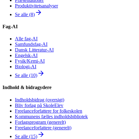
Præsentationer
Produktivitetsanalyser
Se alle (8)
Fag-AI
Alle fag-AI
Samfundsfag-AI
Dansk Litteratur-AI
Engelsk-AI
Fysik/Kemi-AI
Biologi-AI
Se alle (10)
Indhold & bidragydere
Indholdsbidrag (oversigt)
Bliv forlag på SkoleElev
Freelanceforfattere for folkeskolen
Kommunens fælles indholdsbibliotek
Forlagsprogram (generelt)
Freelanceforfattere (generelt)
Se alle (15)