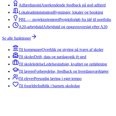
Adfærdspoint
Anerkendende feedback på god adfærd
Lokaleadministration
Bygninger, lokaler og booking
PBL — projektorienteret
Projektforløb fra idé til portfolio
A20-arbejdstid
Arbejdstid og opgaveoversigt efter A20
Se alle funktioner
Til kommuner
Overblik og styring på tværs af skoler
Til skoler
Drift, data og pædagogik ét sted
Til skoleledelse
Ledelsesindsigt, kvalitet og opfølgning
Til lærere
Forberedelse, feedback og hverdagsværktøjer
Til elever
Personlig læring i eget tempo
Til forældre
Indblik i barnets skoledag