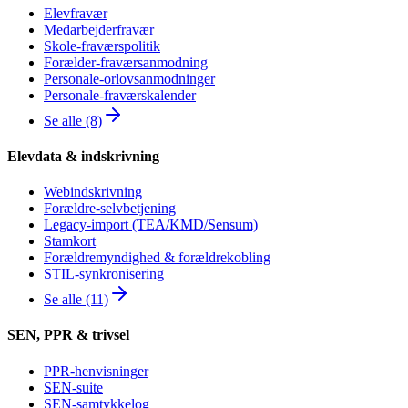
Elevfravær
Medarbejderfravær
Skole-fraværspolitik
Forælder-fraværsanmodning
Personale-orlovsanmodninger
Personale-fraværskalender
Se alle (8)
Elevdata & indskrivning
Webindskrivning
Forældre-selvbetjening
Legacy-import (TEA/KMD/Sensum)
Stamkort
Forældremyndighed & forældrekobling
STIL-synkronisering
Se alle (11)
SEN, PPR & trivsel
PPR-henvisninger
SEN-suite
SEN-samtykkelog