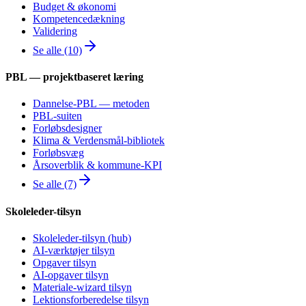
Budget & økonomi
Kompetencedækning
Validering
Se alle (10)
PBL — projektbaseret læring
Dannelse-PBL — metoden
PBL-suiten
Forløbsdesigner
Klima & Verdensmål-bibliotek
Forløbsvæg
Årsoverblik & kommune-KPI
Se alle (7)
Skoleleder-tilsyn
Skoleleder-tilsyn (hub)
AI-værktøjer tilsyn
Opgaver tilsyn
AI-opgaver tilsyn
Materiale-wizard tilsyn
Lektionsforberedelse tilsyn