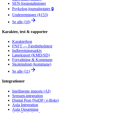
SEN-foranstaltninger
Psykolog-journalnotater 🔒
Underretninger (§153)
Se alle (10)
Karakter, test & rapporter
Karakterbog
FNFT — Færdighedstest
Indberetningsarkiv
Løneksport (KMD/SD)
Forvaltning & Kommune
Skoleindsigt (kommune)
Se alle (11)
Integrationer
Intelligente imports (AI)
Sensum-integration
Digital Post (NgDP / e-Boks)
Aula Integration
Aula Opsætning