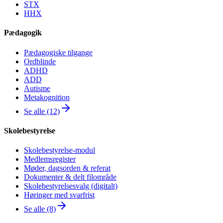
STX
HHX
Pædagogik
Pædagogiske tilgange
Ordblinde
ADHD
ADD
Autisme
Metakognition
Se alle (12)
Skolebestyrelse
Skolebestyrelse-modul
Medlemsregister
Møder, dagsorden & referat
Dokumenter & delt filområde
Skolebestyrelsesvalg (digitalt)
Høringer med svarfrist
Se alle (8)