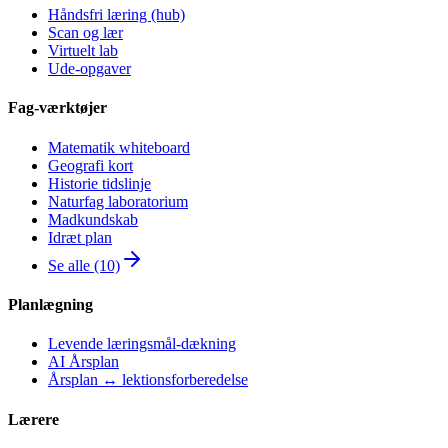
Håndsfri læring (hub)
Scan og lær
Virtuelt lab
Ude-opgaver
Fag-værktøjer
Matematik whiteboard
Geografi kort
Historie tidslinje
Naturfag laboratorium
Madkundskab
Idræt plan
Se alle (10)
Planlægning
Levende læringsmål-dækning
AI Årsplan
Årsplan ↔ lektionsforberedelse
Lærere