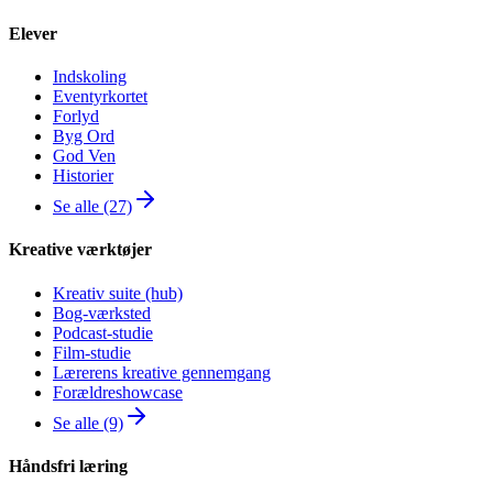
Elever
Indskoling
Eventyrkortet
Forlyd
Byg Ord
God Ven
Historier
Se alle (27)
Kreative værktøjer
Kreativ suite (hub)
Bog-værksted
Podcast-studie
Film-studie
Lærerens kreative gennemgang
Forældreshowcase
Se alle (9)
Håndsfri læring