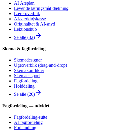
AI Årsplan
Levende læringsmål-dækning
Læreroverblik
AI-værktøjskasse
Originalitet & AI-snyd
Lektionshub
Se alle (32)
Skema & fagfordeling
Skemadesigner
Ugeoverblik (drag-and-drop)
Skemakonflikter
Skemaeksport
Fagfordeling
Holddeling
Se alle (26)
Fagfordeling — udvidet
Fagfordeling-suite
AI-fagfordeling
Forhandling