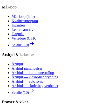
Mål-loop
Mål-loop (hub)
Kvalitetsprogram
Indsatser
Lederteam-tavle
Dagmål
Vejledere & TK
Se alle (10)
Årshjul & kalender
Årshjul
Årshjul-påmindelser
Årshjul — kommune-rollup
Årshjul — klasse-nedbrydning
Årshjul — auto-sync
Årshjul — skole-begivenheder
Se alle (10)
Fravær & vikar