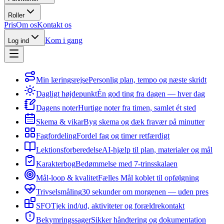
Roller
Pris
Om os
Kontakt os
Kom i gang
Log ind
Min læringsrejse
Personlig plan, tempo og næste skridt
Dagligt højdepunkt
Én god ting fra dagen — hver dag
Dagens noter
Hurtige noter fra timen, samlet ét sted
Skema & vikar
Byg skema og dæk fravær på minutter
Fagfordeling
Fordel fag og timer retfærdigt
Lektionsforberedelse
AI-hjælp til plan, materialer og mål
Karakterbog
Bedømmelse med 7-trinsskalaen
Mål-loop & kvalitet
Fælles Mål koblet til opfølgning
Trivselsmåling
30 sekunder om morgenen — uden pres
SFO
Tjek ind/ud, aktiviteter og forældrekontakt
Bekymringssager
Sikker håndtering og dokumentation