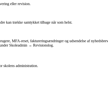
ering eller revision.
ldre kan trække samtykket tilbage når som helst.
 brugere, MFA-reset, faktureringsændringer og udsendelse af nyhedsbre
le under Skoleadmin → Revisionslog.
r skolens administration.