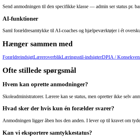
Send anmodningen til den specifikke klasse — admin ser status pr. bar
AI-funktioner
Saml forældresamtykke til AI-coaches og hjælpeværktøjer i ét oversku
Hænger sammen med
Forældreindsigt
Læreroverblik
Læringsstil-indsigter
DPIA / Konsekven
Ofte stillede spørgsmål
Hvem kan oprette anmodninger?
Skoleadministratorer. Lærere kan se status, men opretter ikke selv an
Hvad sker der hvis kun én forælder svarer?
Anmodningen ligger åben hos den anden. I lever op til kravet om ty
Kan vi eksportere samtykkestatus?