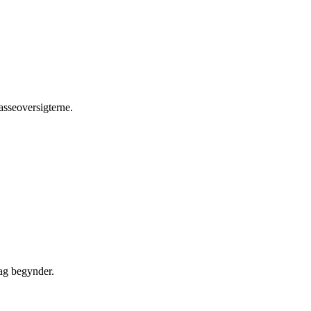
asseoversigterne.
dag begynder.