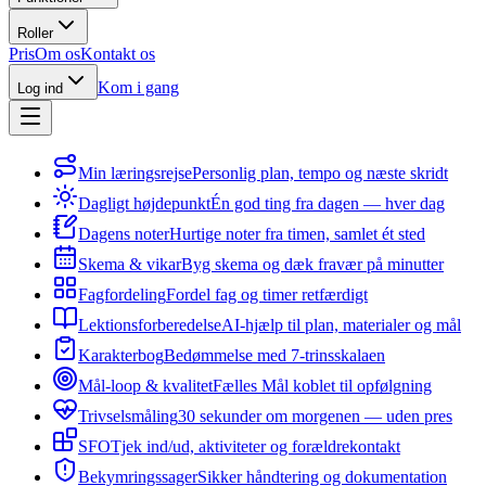
Roller
Pris
Om os
Kontakt os
Kom i gang
Log ind
Min læringsrejse
Personlig plan, tempo og næste skridt
Dagligt højdepunkt
Én god ting fra dagen — hver dag
Dagens noter
Hurtige noter fra timen, samlet ét sted
Skema & vikar
Byg skema og dæk fravær på minutter
Fagfordeling
Fordel fag og timer retfærdigt
Lektionsforberedelse
AI-hjælp til plan, materialer og mål
Karakterbog
Bedømmelse med 7-trinsskalaen
Mål-loop & kvalitet
Fælles Mål koblet til opfølgning
Trivselsmåling
30 sekunder om morgenen — uden pres
SFO
Tjek ind/ud, aktiviteter og forældrekontakt
Bekymringssager
Sikker håndtering og dokumentation