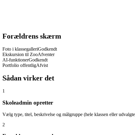
Forældrens skærm
Foto i klassegalleri
Godkendt
Ekskursion til Zoo
Afventer
AI-funktioner
Godkendt
Portfolio offentlig
Afvist
Sådan virker det
1
Skoleadmin opretter
Vælg type, titel, beskrivelse og målgruppe (hele klassen eller udvalgte
2