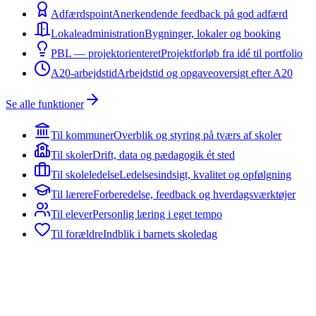
Adfærdspoint
Anerkendende feedback på god adfærd
Lokaleadministration
Bygninger, lokaler og booking
PBL — projektorienteret
Projektforløb fra idé til portfolio
A20-arbejdstid
Arbejdstid og opgaveoversigt efter A20
Se alle funktioner
Til kommuner
Overblik og styring på tværs af skoler
Til skoler
Drift, data og pædagogik ét sted
Til skoleledelse
Ledelsesindsigt, kvalitet og opfølgning
Til lærere
Forberedelse, feedback og hverdagsværktøjer
Til elever
Personlig læring i eget tempo
Til forældre
Indblik i barnets skoledag