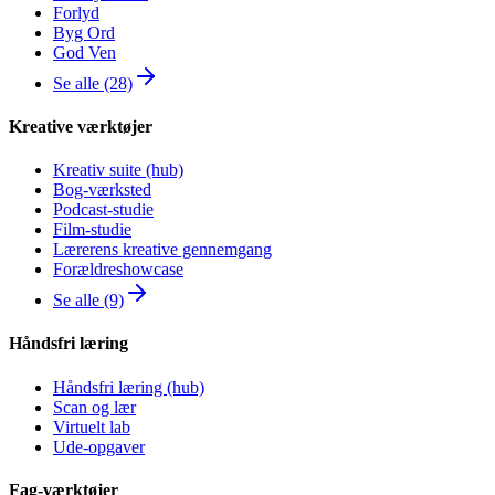
Forlyd
Byg Ord
God Ven
Se alle (28)
Kreative værktøjer
Kreativ suite (hub)
Bog-værksted
Podcast-studie
Film-studie
Lærerens kreative gennemgang
Forældreshowcase
Se alle (9)
Håndsfri læring
Håndsfri læring (hub)
Scan og lær
Virtuelt lab
Ude-opgaver
Fag-værktøjer