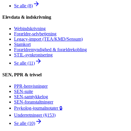
Se alle (8)
Elevdata & indskrivning
Webindskrivning
Forældre-selvbetjening
Legacy-import (TEA/KMD/Sensum)
Stamkort
Forældremyndighed & forældrekobling
STIL-synkronisering
Se alle (11)
SEN, PPR & trivsel
PPR-henvisninger
SEN-suite
SEN-samtykkelog
SEN-foranstaltninger
Psykolog-journalnotater 🔒
Underretninger (§153)
Se alle (10)