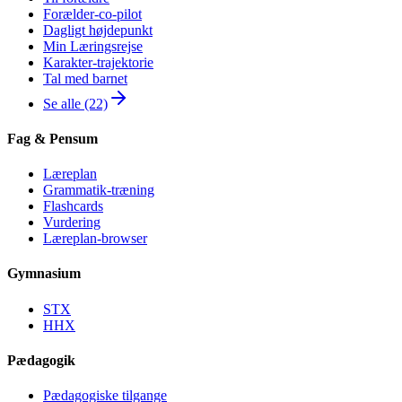
Forælder-co-pilot
Dagligt højdepunkt
Min Læringsrejse
Karakter-trajektorie
Tal med barnet
Se alle (22)
Fag & Pensum
Læreplan
Grammatik-træning
Flashcards
Vurdering
Læreplan-browser
Gymnasium
STX
HHX
Pædagogik
Pædagogiske tilgange