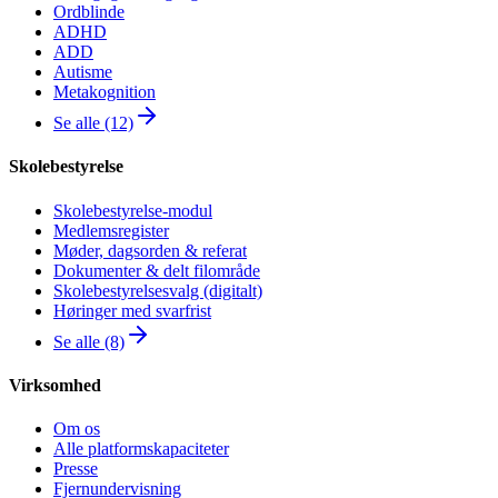
Ordblinde
ADHD
ADD
Autisme
Metakognition
Se alle (12)
Skolebestyrelse
Skolebestyrelse-modul
Medlemsregister
Møder, dagsorden & referat
Dokumenter & delt filområde
Skolebestyrelsesvalg (digitalt)
Høringer med svarfrist
Se alle (8)
Virksomhed
Om os
Alle platformskapaciteter
Presse
Fjernundervisning