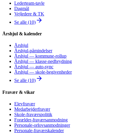
Lederteam-tavle
Dagmål
Vejledere & TK
Se alle (10)
Årshjul & kalender
Årshjul
Årshjul-påmindelser
Årshjul — kommune-rollup
Årshjul — klasse-nedbrydning
Årshjul — auto-sync
Årshjul — skole-begivenheder
Se alle (10)
Fravær & vikar
Elevfravær
Medarbejderfravær
Skole-fraværspolitik
Forælder-fraværsanmodning
Personale-orlovsanmodninger
Personale-fraværskalender