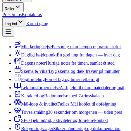
Roller
Pris
Om os
Kontakt os
Kom i gang
Log ind
Min læringsrejse
Personlig plan, tempo og næste skridt
Dagligt højdepunkt
Én god ting fra dagen — hver dag
Dagens noter
Hurtige noter fra timen, samlet ét sted
Skema & vikar
Byg skema og dæk fravær på minutter
Fagfordeling
Fordel fag og timer retfærdigt
Lektionsforberedelse
AI-hjælp til plan, materialer og mål
Karakterbog
Bedømmelse med 7-trinsskalaen
Mål-loop & kvalitet
Fælles Mål koblet til opfølgning
Trivselsmåling
30 sekunder om morgenen — uden pres
SFO
Tjek ind/ud, aktiviteter og forældrekontakt
Bekymringssager
Sikker håndtering og dokumentation