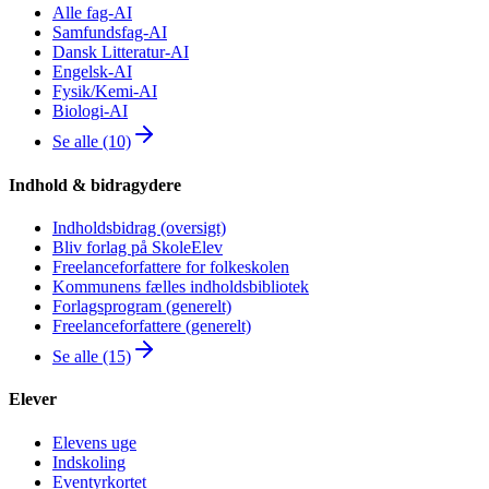
Alle fag-AI
Samfundsfag-AI
Dansk Litteratur-AI
Engelsk-AI
Fysik/Kemi-AI
Biologi-AI
Se alle (10)
Indhold & bidragydere
Indholdsbidrag (oversigt)
Bliv forlag på SkoleElev
Freelanceforfattere for folkeskolen
Kommunens fælles indholdsbibliotek
Forlagsprogram (generelt)
Freelanceforfattere (generelt)
Se alle (15)
Elever
Elevens uge
Indskoling
Eventyrkortet