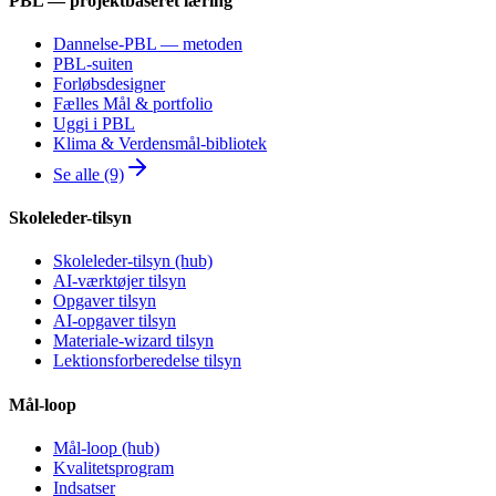
PBL — projektbaseret læring
Dannelse-PBL — metoden
PBL-suiten
Forløbsdesigner
Fælles Mål & portfolio
Uggi i PBL
Klima & Verdensmål-bibliotek
Se alle (9)
Skoleleder-tilsyn
Skoleleder-tilsyn (hub)
AI-værktøjer tilsyn
Opgaver tilsyn
AI-opgaver tilsyn
Materiale-wizard tilsyn
Lektionsforberedelse tilsyn
Mål-loop
Mål-loop (hub)
Kvalitetsprogram
Indsatser