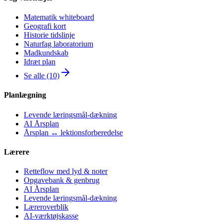
Matematik whiteboard
Geografi kort
Historie tidslinje
Naturfag laboratorium
Madkundskab
Idræt plan
Se alle (10)
Planlægning
Levende læringsmål-dækning
AI Årsplan
Årsplan ↔ lektionsforberedelse
Lærere
Retteflow med lyd & noter
Opgavebank & genbrug
AI Årsplan
Levende læringsmål-dækning
Læreroverblik
AI-værktøjskasse