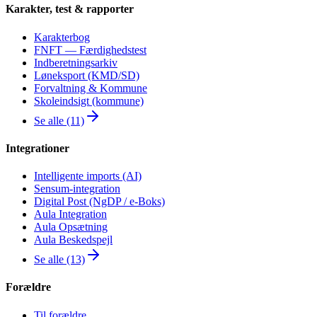
Karakter, test & rapporter
Karakterbog
FNFT — Færdighedstest
Indberetningsarkiv
Løneksport (KMD/SD)
Forvaltning & Kommune
Skoleindsigt (kommune)
Se alle (11)
Integrationer
Intelligente imports (AI)
Sensum-integration
Digital Post (NgDP / e-Boks)
Aula Integration
Aula Opsætning
Aula Beskedspejl
Se alle (13)
Forældre
Til forældre