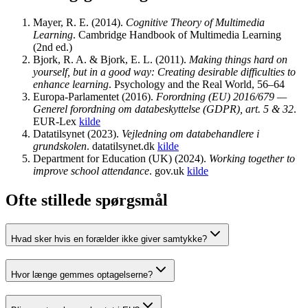
Mayer, R. E.
(
2014
).
Cognitive Theory of Multimedia
Learning
.
Cambridge Handbook of Multimedia Learning
(2nd ed.)
Bjork, R. A. & Bjork, E. L.
(
2011
).
Making things hard on
yourself, but in a good way: Creating desirable difficulties to
enhance learning
.
Psychology and the Real World, 56–64
Europa-Parlamentet
(
2016
).
Forordning (EU) 2016/679 —
Generel forordning om databeskyttelse (GDPR), art. 5 & 32
.
EUR-Lex
kilde
Datatilsynet
(
2023
).
Vejledning om databehandlere i
grundskolen
.
datatilsynet.dk
kilde
Department for Education (UK)
(
2024
).
Working together to
improve school attendance
.
gov.uk
kilde
Ofte stillede spørgsmål
Hvad sker hvis en forælder ikke giver samtykke?
Hvor længe gemmes optagelserne?