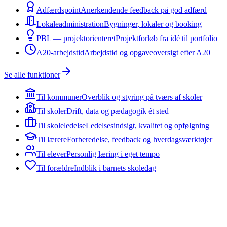
Adfærdspoint
Anerkendende feedback på god adfærd
Lokaleadministration
Bygninger, lokaler og booking
PBL — projektorienteret
Projektforløb fra idé til portfolio
A20-arbejdstid
Arbejdstid og opgaveoversigt efter A20
Se alle funktioner
Til kommuner
Overblik og styring på tværs af skoler
Til skoler
Drift, data og pædagogik ét sted
Til skoleledelse
Ledelsesindsigt, kvalitet og opfølgning
Til lærere
Forberedelse, feedback og hverdagsværktøjer
Til elever
Personlig læring i eget tempo
Til forældre
Indblik i barnets skoledag