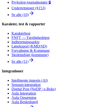
Psykolog-journalnotater 🔒
Underretninger (§153)
Se alle (10)
Karakter, test & rapporter
Karakterbog
FNFT — Færdighedstest
Indberetningsarkiv
Løneksport (KMD/SD)
Forvaltning & Kommune
Skoleindsigt (kommune)
Se alle (11)
Integrationer
Intelligente imports (AI)
Sensum-integration
Digital Post (NgDP / e-Boks)
Aula Integration
Aula Opsætning
Aula Beskedspejl