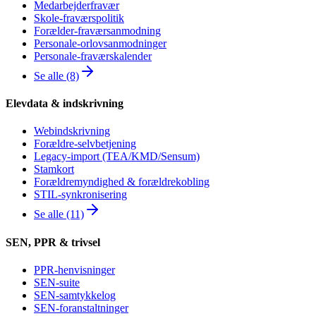
Medarbejderfravær
Skole-fraværspolitik
Forælder-fraværsanmodning
Personale-orlovsanmodninger
Personale-fraværskalender
Se alle (8)
Elevdata & indskrivning
Webindskrivning
Forældre-selvbetjening
Legacy-import (TEA/KMD/Sensum)
Stamkort
Forældremyndighed & forældrekobling
STIL-synkronisering
Se alle (11)
SEN, PPR & trivsel
PPR-henvisninger
SEN-suite
SEN-samtykkelog
SEN-foranstaltninger