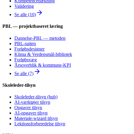
Kompetencedækning
Validering
Se alle (10)
PBL — projektbaseret læring
Dannelse-PBL — metoden
PBL-suiten
Forløbsdesigner
Klima & Verdensmål-bibliotek
Forløbsvæg
Årsoverblik & kommune-KPI
Se alle (7)
Skoleleder-tilsyn
Skoleleder-tilsyn (hub)
AI-værktøjer tilsyn
Opgaver tilsyn
AI-opgaver tilsyn
Materiale-wizard tilsyn
Lektionsforberedelse tilsyn