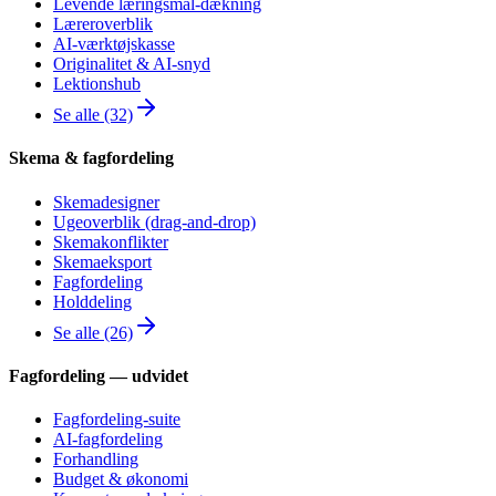
Levende læringsmål-dækning
Læreroverblik
AI-værktøjskasse
Originalitet & AI-snyd
Lektionshub
Se alle (32)
Skema & fagfordeling
Skemadesigner
Ugeoverblik (drag-and-drop)
Skemakonflikter
Skemaeksport
Fagfordeling
Holddeling
Se alle (26)
Fagfordeling — udvidet
Fagfordeling-suite
AI-fagfordeling
Forhandling
Budget & økonomi