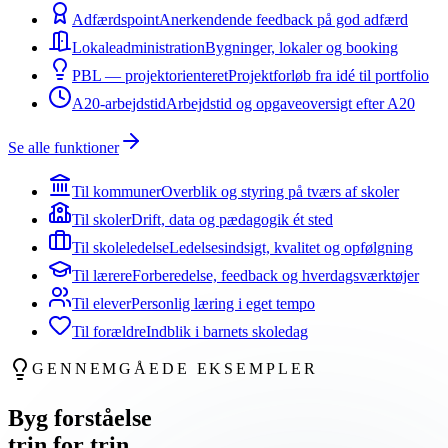
Adfærdspoint
Anerkendende feedback på god adfærd
Lokaleadministration
Bygninger, lokaler og booking
PBL — projektorienteret
Projektforløb fra idé til portfolio
A20-arbejdstid
Arbejdstid og opgaveoversigt efter A20
Se alle funktioner
Til kommuner
Overblik og styring på tværs af skoler
Til skoler
Drift, data og pædagogik ét sted
Til skoleledelse
Ledelsesindsigt, kvalitet og opfølgning
Til lærere
Forberedelse, feedback og hverdagsværktøjer
Til elever
Personlig læring i eget tempo
Til forældre
Indblik i barnets skoledag
GENNEMGÅEDE EKSEMPLER
Byg
forståelse
trin for trin