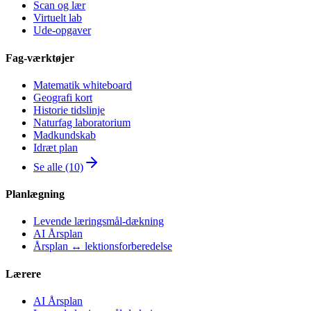
Scan og lær
Virtuelt lab
Ude-opgaver
Fag-værktøjer
Matematik whiteboard
Geografi kort
Historie tidslinje
Naturfag laboratorium
Madkundskab
Idræt plan
Se alle (10)
Planlægning
Levende læringsmål-dækning
AI Årsplan
Årsplan ↔ lektionsforberedelse
Lærere
AI Årsplan