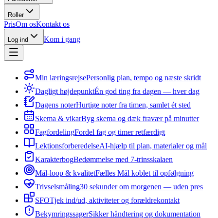
Roller
Pris
Om os
Kontakt os
Kom i gang
Log ind
Min læringsrejse
Personlig plan, tempo og næste skridt
Dagligt højdepunkt
Én god ting fra dagen — hver dag
Dagens noter
Hurtige noter fra timen, samlet ét sted
Skema & vikar
Byg skema og dæk fravær på minutter
Fagfordeling
Fordel fag og timer retfærdigt
Lektionsforberedelse
AI-hjælp til plan, materialer og mål
Karakterbog
Bedømmelse med 7-trinsskalaen
Mål-loop & kvalitet
Fælles Mål koblet til opfølgning
Trivselsmåling
30 sekunder om morgenen — uden pres
SFO
Tjek ind/ud, aktiviteter og forældrekontakt
Bekymringssager
Sikker håndtering og dokumentation