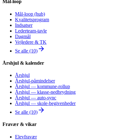
Mål-loop
Mål-loop (hub)
Kvalitetsprogram
Indsatser
Lederteam-tavle
Dagmål
Vejledere & TK
Se alle (10)
Årshjul & kalender
Årshjul
Årshjul-påmindelser
Årshjul — kommune-rollup
Årshjul — klasse-nedbrydning
Årshjul — auto-sync
Årshjul — skole-begivenheder
Se alle (10)
Fravær & vikar
Elevfravær