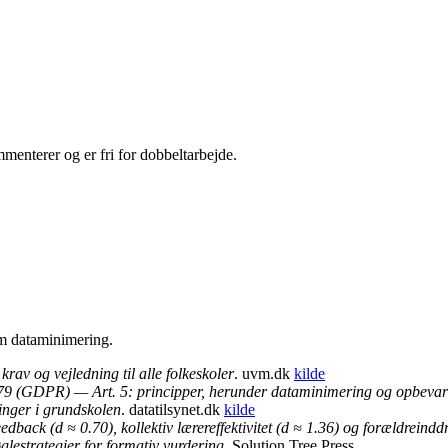
enterer og er fri for dobbeltarbejde.
m dataminimering.
av og vejledning til alle folkeskoler
.
uvm.dk
kilde
9 (GDPR) — Art. 5: principper, herunder dataminimering og opbeva
inger i grundskolen
.
datatilsynet.dk
kilde
eedback (d ≈ 0.70), kollektiv lærereffektivitet (d ≈ 1.36) og forældreindd
estrategier for formativ vurdering
.
Solution Tree Press