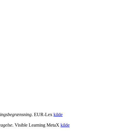
ringsbegrænsning
.
EUR-Lex
kilde
ragelse
.
Visible Learning MetaX
kilde