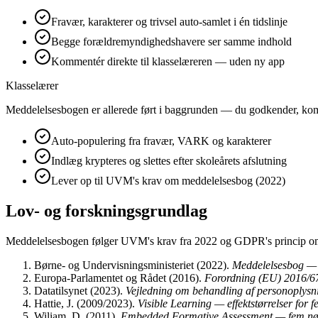
Fravær, karakterer og trivsel auto-samlet i én tidslinje
Begge forældremyndighedshavere ser samme indhold
Kommentér direkte til klasselæreren — uden ny app
Klasselærer
Meddelelsesbogen er allerede ført i baggrunden — du godkender, komm
Auto-populering fra fravær, VARK og karakterer
Indlæg krypteres og slettes efter skoleårets afslutning
Lever op til UVM's krav om meddelelsesbog (2022)
Lov- og forskningsgrundlag
Meddelelsesbogen følger UVM's krav fra 2022 og GDPR's princip o
Børne- og Undervisningsministeriet
(
2022
).
Meddelelsesbog — kr
Europa-Parlamentet og Rådet
(
2016
).
Forordning (EU) 2016/67
Datatilsynet
(
2023
).
Vejledning om behandling af personoplysn
Hattie, J.
(
2009/2023
).
Visible Learning — effektstørrelser for f
Wiliam, D.
(
2011
).
Embedded Formative Assessment — fem nøgl