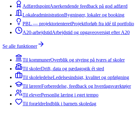
Adfærdspoint
Anerkendende feedback på god adfærd
Lokaleadministration
Bygninger, lokaler og booking
PBL — projektorienteret
Projektforløb fra idé til portfolio
A20-arbejdstid
Arbejdstid og opgaveoversigt efter A20
Se alle funktioner
Til kommuner
Overblik og styring på tværs af skoler
Til skoler
Drift, data og pædagogik ét sted
Til skoleledelse
Ledelsesindsigt, kvalitet og opfølgning
Til lærere
Forberedelse, feedback og hverdagsværktøjer
Til elever
Personlig læring i eget tempo
Til forældre
Indblik i barnets skoledag