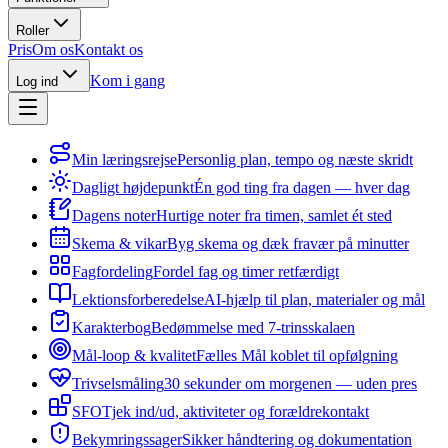
Roller
Pris
Om os
Kontakt os
Kom i gang
Log ind
Min læringsrejse
Personlig plan, tempo og næste skridt
Dagligt højdepunkt
Én god ting fra dagen — hver dag
Dagens noter
Hurtige noter fra timen, samlet ét sted
Skema & vikar
Byg skema og dæk fravær på minutter
Fagfordeling
Fordel fag og timer retfærdigt
Lektionsforberedelse
AI-hjælp til plan, materialer og mål
Karakterbog
Bedømmelse med 7-trinsskalaen
Mål-loop & kvalitet
Fælles Mål koblet til opfølgning
Trivselsmåling
30 sekunder om morgenen — uden pres
SFO
Tjek ind/ud, aktiviteter og forældrekontakt
Bekymringssager
Sikker håndtering og dokumentation