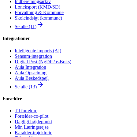
Indberetningsarkiv
Løneksport (KMD/SD)
Forvaltning & Kommune
Skoleindsigt (kommune)
Se alle (11)
Integrationer
Intelligente imports (AI)
Sensum-integration
Digital Post (NgDP / e-Boks)
Aula Integration
Aula Opsætning
Aula Beskedspejl
Se alle (13)
Forældre
Til forældre
Forælder-co-pilot
Dagligt højdepunkt
Min Læringsrejse
Karakter-trajektorie