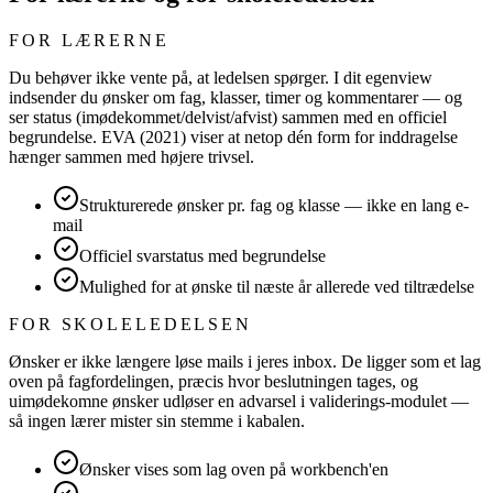
FOR LÆRERNE
Du behøver ikke vente på, at ledelsen spørger. I dit egenview
indsender du ønsker om fag, klasser, timer og kommentarer — og
ser status (imødekommet/delvist/afvist) sammen med en officiel
begrundelse. EVA (2021) viser at netop dén form for inddragelse
hænger sammen med højere trivsel.
Strukturerede ønsker pr. fag og klasse — ikke en lang e-
mail
Officiel svarstatus med begrundelse
Mulighed for at ønske til næste år allerede ved tiltrædelse
FOR SKOLELEDELSEN
Ønsker er ikke længere løse mails i jeres inbox. De ligger som et lag
oven på fagfordelingen, præcis hvor beslutningen tages, og
uimødekomne ønsker udløser en advarsel i validerings-modulet —
så ingen lærer mister sin stemme i kabalen.
Ønsker vises som lag oven på workbench'en