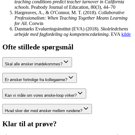
teaching conditions predict teacher turnover in California
schools
.
Peabody Journal of Education, 80(3), 44–70
Hargreaves, A., & O'Connor, M. T.
(
2018
).
Collaborative
Professionalism: When Teaching Together Means Learning
for All
.
Corwin
Danmarks Evalueringsinstitut (EVA)
(
2018
).
Skoleledelsens
arbejde med fagfordeling og kompetencedækning
.
EVA
kilde
Ofte stillede spørgsmål
Skal alle ønsker imødekommes?
Er ønsker fortrolige fra kollegaerne?
Kan vi måle om vores ønske-loop virker?
Hvad sker der med ønsker mellem rundene?
Klar til at prøve?