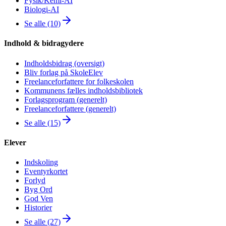
Fysik/Kemi-AI
Biologi-AI
Se alle (10)
Indhold & bidragydere
Indholdsbidrag (oversigt)
Bliv forlag på SkoleElev
Freelanceforfattere for folkeskolen
Kommunens fælles indholdsbibliotek
Forlagsprogram (generelt)
Freelanceforfattere (generelt)
Se alle (15)
Elever
Indskoling
Eventyrkortet
Forlyd
Byg Ord
God Ven
Historier
Se alle (27)