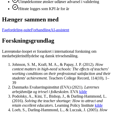
Uimødekomne ønsker udløser advarsel i validering
Hitrate logges som KPI år for år
Hænger sammen med
Fagfordeling-suite
Forhandling
AI-assistent
Forskningsgrundlag
Lærerønske-loopet er forankret i international forskning om
medarbejderindflydelse og dansk trivselsmåling.
Johnson, S. M., Kraft, M. A., & Papay, J. P.
(
2012
).
How
context matters in high-need schools: The effects of teachers'
working conditions on their professional satisfaction and their
students' achievement
.
Teachers College Record, 114(10), 1–
39
Danmarks Evalueringsinstitut (EVA)
(
2021
).
Lærernes
arbejdsmiljø og trivsel i folkeskolen
.
EVA
kilde
Podolsky, A., Kini, T., Bishop, J., & Darling-Hammond, L.
(
2016
).
Solving the teacher shortage: How to attract and
retain excellent educators
.
Learning Policy Institute
kilde
Loeb, S., Darling-Hammond, L., & Luczak, J.
(
2005
).
How