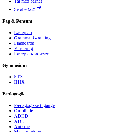
Tal med barnet
Se alle (22)
Fag & Pensum
Læreplan
Grammatik-træning
Flashcards
Vurdering
Læreplan-browser
Gymnasium
STX
HHX
Pædagogik
Pædagogiske tilgange
Ordblinde
ADHD
ADD
Autisme
Metakognition