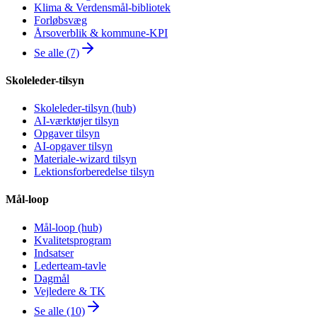
Klima & Verdensmål-bibliotek
Forløbsvæg
Årsoverblik & kommune-KPI
Se alle (7)
Skoleleder-tilsyn
Skoleleder-tilsyn (hub)
AI-værktøjer tilsyn
Opgaver tilsyn
AI-opgaver tilsyn
Materiale-wizard tilsyn
Lektionsforberedelse tilsyn
Mål-loop
Mål-loop (hub)
Kvalitetsprogram
Indsatser
Lederteam-tavle
Dagmål
Vejledere & TK
Se alle (10)