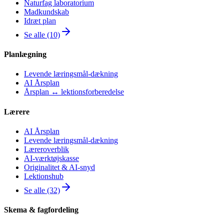
Naturfag laboratorium
Madkundskab
Idræt plan
Se alle (10)
Planlægning
Levende læringsmål-dækning
AI Årsplan
Årsplan ↔ lektionsforberedelse
Lærere
AI Årsplan
Levende læringsmål-dækning
Læreroverblik
AI-værktøjskasse
Originalitet & AI-snyd
Lektionshub
Se alle (32)
Skema & fagfordeling