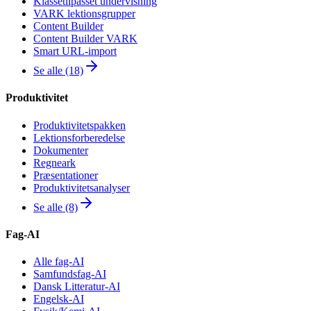
Klassetilpasset undervisning
VARK lektionsgrupper
Content Builder
Content Builder VARK
Smart URL-import
Se alle (18)
Produktivitet
Produktivitetspakken
Lektionsforberedelse
Dokumenter
Regneark
Præsentationer
Produktivitetsanalyser
Se alle (8)
Fag-AI
Alle fag-AI
Samfundsfag-AI
Dansk Litteratur-AI
Engelsk-AI