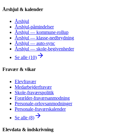
Årshjul & kalender
Årshjul
Årshjul-påmindelser
Årshjul — kommune-rollup
Årshjul — klasse-nedbrydning
Årshjul — auto-sync
Årshjul — skole-begivenheder
Se alle (10)
Fravær & vikar
Elevfravær
Medarbejderfravær
Skole-fraværspolitik
Forælder-fraværsanmodning
Personale-orlovsanmodninger
Personale-fraværskalender
Se alle (8)
Elevdata & indskrivning