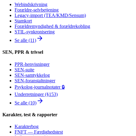
Webindskrivning
Forældre-selvbetjening
Legacy-import (TEA/KMD/Sensum)
Stamkort
Forældremyndighed & forældrekobling
STIL-synkronisering
Se alle (11)
SEN, PPR & trivsel
PPR-henvisninger
SEN-suite
SEN-samtykkelog
SEN-foranstaltninger
Psykolog-journalnotater 🔒
Underretninger (§153)
Se alle (10)
Karakter, test & rapporter
Karakterbog
FNFT — Færdighedstest