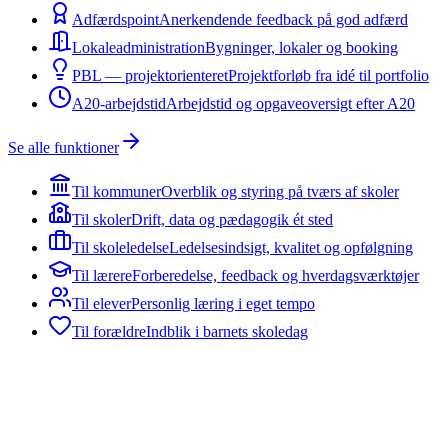
Adfærdspoint
Anerkendende feedback på god adfærd
Lokaleadministration
Bygninger, lokaler og booking
PBL — projektorienteret
Projektforløb fra idé til portfolio
A20-arbejdstid
Arbejdstid og opgaveoversigt efter A20
Se alle funktioner
Til kommuner
Overblik og styring på tværs af skoler
Til skoler
Drift, data og pædagogik ét sted
Til skoleledelse
Ledelsesindsigt, kvalitet og opfølgning
Til lærere
Forberedelse, feedback og hverdagsværktøjer
Til elever
Personlig læring i eget tempo
Til forældre
Indblik i barnets skoledag