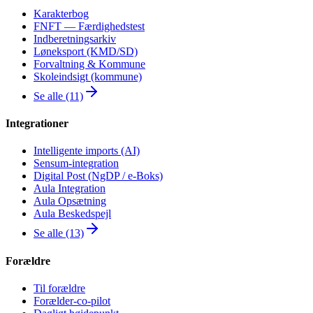
Karakterbog
FNFT — Færdighedstest
Indberetningsarkiv
Løneksport (KMD/SD)
Forvaltning & Kommune
Skoleindsigt (kommune)
Se alle (11)
Integrationer
Intelligente imports (AI)
Sensum-integration
Digital Post (NgDP / e-Boks)
Aula Integration
Aula Opsætning
Aula Beskedspejl
Se alle (13)
Forældre
Til forældre
Forælder-co-pilot