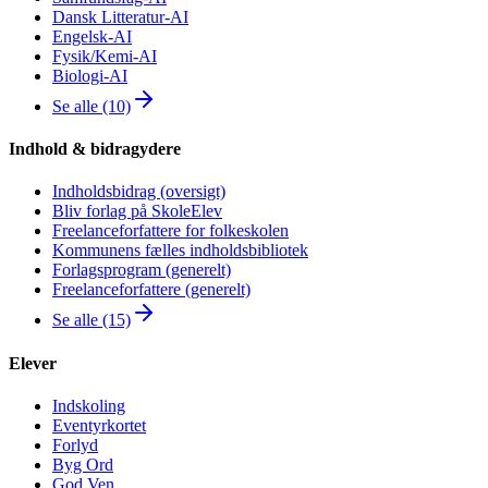
Dansk Litteratur-AI
Engelsk-AI
Fysik/Kemi-AI
Biologi-AI
Se alle (10)
Indhold & bidragydere
Indholdsbidrag (oversigt)
Bliv forlag på SkoleElev
Freelanceforfattere for folkeskolen
Kommunens fælles indholdsbibliotek
Forlagsprogram (generelt)
Freelanceforfattere (generelt)
Se alle (15)
Elever
Indskoling
Eventyrkortet
Forlyd
Byg Ord
God Ven