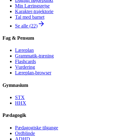
Dagligt højdepunkt
Min Læringsrejse
Karakter-trajektorie
Tal med barnet
Se alle (22)
Fag & Pensum
Læreplan
Grammatik-træning
Flashcards
Vurdering
Læreplan-browser
Gymnasium
STX
HHX
Pædagogik
Pædagogiske tilgange
Ordblinde
ADHD