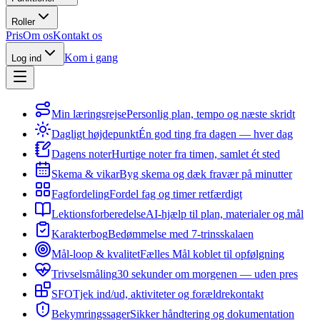
Roller
Pris
Om os
Kontakt os
Kom i gang
Log ind
Min læringsrejse
Personlig plan, tempo og næste skridt
Dagligt højdepunkt
Én god ting fra dagen — hver dag
Dagens noter
Hurtige noter fra timen, samlet ét sted
Skema & vikar
Byg skema og dæk fravær på minutter
Fagfordeling
Fordel fag og timer retfærdigt
Lektionsforberedelse
AI-hjælp til plan, materialer og mål
Karakterbog
Bedømmelse med 7-trinsskalaen
Mål-loop & kvalitet
Fælles Mål koblet til opfølgning
Trivselsmåling
30 sekunder om morgenen — uden pres
SFO
Tjek ind/ud, aktiviteter og forældrekontakt
Bekymringssager
Sikker håndtering og dokumentation