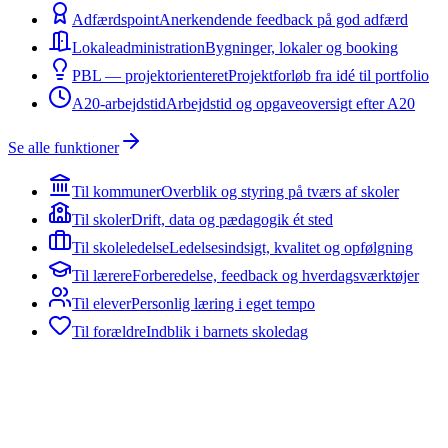
Adfærdspoint
Anerkendende feedback på god adfærd
Lokaleadministration
Bygninger, lokaler og booking
PBL — projektorienteret
Projektforløb fra idé til portfolio
A20-arbejdstid
Arbejdstid og opgaveoversigt efter A20
Se alle funktioner
Til kommuner
Overblik og styring på tværs af skoler
Til skoler
Drift, data og pædagogik ét sted
Til skoleledelse
Ledelsesindsigt, kvalitet og opfølgning
Til lærere
Forberedelse, feedback og hverdagsværktøjer
Til elever
Personlig læring i eget tempo
Til forældre
Indblik i barnets skoledag