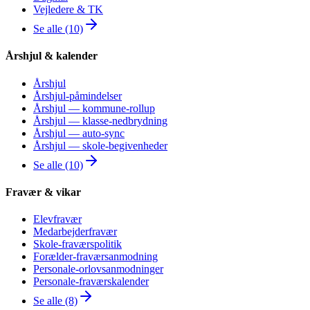
Vejledere & TK
Se alle (10)
Årshjul & kalender
Årshjul
Årshjul-påmindelser
Årshjul — kommune-rollup
Årshjul — klasse-nedbrydning
Årshjul — auto-sync
Årshjul — skole-begivenheder
Se alle (10)
Fravær & vikar
Elevfravær
Medarbejderfravær
Skole-fraværspolitik
Forælder-fraværsanmodning
Personale-orlovsanmodninger
Personale-fraværskalender
Se alle (8)