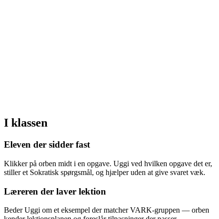
I klassen
Eleven der sidder fast
Klikker på orben midt i en opgave. Uggi ved hvilken opgave det er,
stiller et Sokratisk spørgsmål, og hjælper uden at give svaret væk.
Læreren der laver lektion
Beder Uggi om et eksempel der matcher VARK-gruppen — orben
kender lektionsplanen og foreslår tilpasninger der passer.