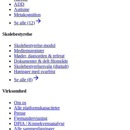
ADD
Autisme
Metakognition
Se alle (12)
Skolebestyrelse
Skolebestyrelse-modul
Medlemsregister
Møder, dagsorden & referat
Dokumenter & delt filområde
Skolebestyrelsesvalg (digitalt)
Høringer med svarfrist
Se alle (8)
Virksomhed
Om os
Alle platformskapaciteter
Presse
Fjernundervisning
DPIA / Konsekvensanalyse
Alle sammenligninger