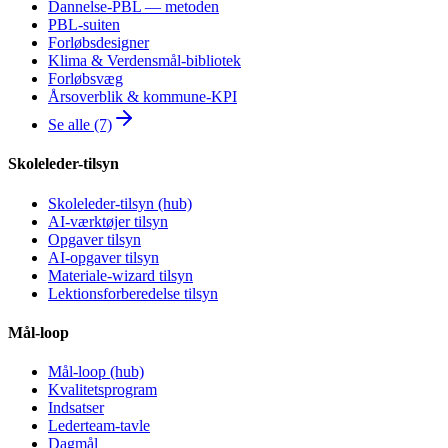
Dannelse-PBL — metoden
PBL-suiten
Forløbsdesigner
Klima & Verdensmål-bibliotek
Forløbsvæg
Årsoverblik & kommune-KPI
Se alle (7)
Skoleleder-tilsyn
Skoleleder-tilsyn (hub)
AI-værktøjer tilsyn
Opgaver tilsyn
AI-opgaver tilsyn
Materiale-wizard tilsyn
Lektionsforberedelse tilsyn
Mål-loop
Mål-loop (hub)
Kvalitetsprogram
Indsatser
Lederteam-tavle
Dagmål