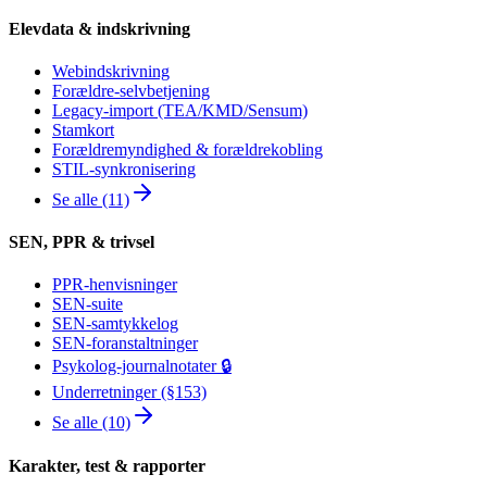
Elevdata & indskrivning
Webindskrivning
Forældre-selvbetjening
Legacy-import (TEA/KMD/Sensum)
Stamkort
Forældremyndighed & forældrekobling
STIL-synkronisering
Se alle (11)
SEN, PPR & trivsel
PPR-henvisninger
SEN-suite
SEN-samtykkelog
SEN-foranstaltninger
Psykolog-journalnotater 🔒
Underretninger (§153)
Se alle (10)
Karakter, test & rapporter