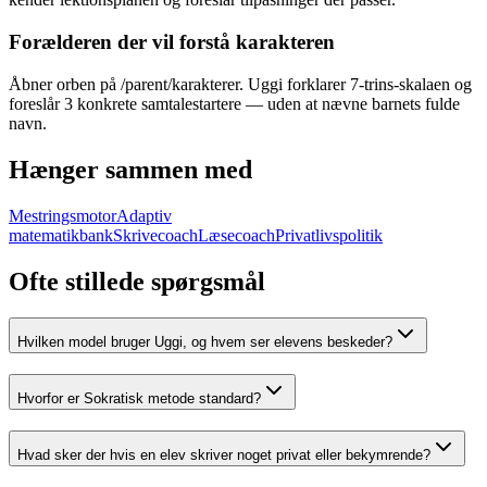
Forælderen der vil forstå karakteren
Åbner orben på /parent/karakterer. Uggi forklarer 7-trins-skalaen og
foreslår 3 konkrete samtalestartere — uden at nævne barnets fulde
navn.
Hænger sammen med
Mestringsmotor
Adaptiv
matematikbank
Skrivecoach
Læsecoach
Privatlivspolitik
Ofte stillede spørgsmål
Hvilken model bruger Uggi, og hvem ser elevens beskeder?
Hvorfor er Sokratisk metode standard?
Hvad sker der hvis en elev skriver noget privat eller bekymrende?