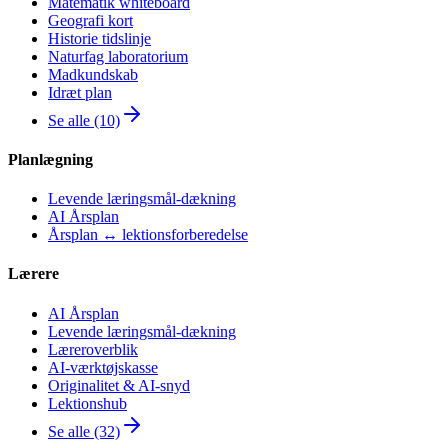
Matematik whiteboard
Geografi kort
Historie tidslinje
Naturfag laboratorium
Madkundskab
Idræt plan
Se alle (10)
Planlægning
Levende læringsmål-dækning
AI Årsplan
Årsplan ↔ lektionsforberedelse
Lærere
AI Årsplan
Levende læringsmål-dækning
Læreroverblik
AI-værktøjskasse
Originalitet & AI-snyd
Lektionshub
Se alle (32)